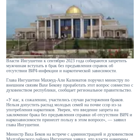
Власти Ингушетии к сентябрю 2023 года собираются запретить
мужчинам вступать в брак без предъявления справок об
отсутствии ВИЧ-инфекции и наркотической зависимости.
Глава Ингушетии Махмуд-Али Калиматов поручил министру по
внешним связям Вахе Бекову проработать этот вопрос совместно с
духовенством республики, сообщает региональное правительство.
«У нас, к сожалению, участились случаи расторжения браков.
Нельзя допустить распад молодых семей на почве ссор из-за
употребления наркотиков. Уверен, что введение запрета на
заключение брака без предъявления справки об отсутствии ВИЧ и
наркозависимости принесет пользу в этом вопросе», — заявил
глава Ингушетии.
Министр Ваха Беков на встрече с администрацией и духовенством
Малгобекского района Ингушетии заявил, что власти намерены