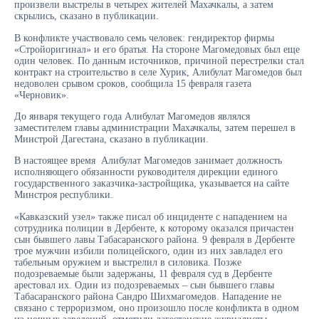
произвели выстрелы в четырех жителей Махачкалы, а затем
скрылись, сказано в публикации.
В конфликте участвовало семь человек: гендиректор фирмы
«Стройоригинал» и его братья. На стороне Магомедовых был еще
один человек. По данным источников, причиной перестрелки стал
контракт на строительство в селе Хурик, Алибулат Магомедов был
недоволен срывом сроков, сообщила 15 февраля газета
«Черновик».
До января текущего года Алибулат Магомедов являлся
заместителем главы администрации Махачкалы, затем перешел в
Минстрой Дагестана, сказано в публикации.
В настоящее время Алибулат Магомедов занимает должность
исполняющего обязанности руководителя дирекции единого
государственного заказчика-застройщика, указывается на сайте
Минстроя республики.
«Кавказский узел» также писал об инциденте с нападением на
сотрудника полиции в Дербенте, к которому оказался причастен
сын бывшего лавы Табасаранского района. 9 февраля в Дербенте
трое мужчин избили полицейского, один из них завладел его
табельным оружием и выстрелил в силовика. Позже
подозреваемые были задержаны, 11 февраля суд в Дербенте
арестовал их. Один из подозреваемых – сын бывшего главы
Табасаранского района Сандро Шихмагомедов. Нападение не
связано с терроризмом, оно произошло после конфликта в одном