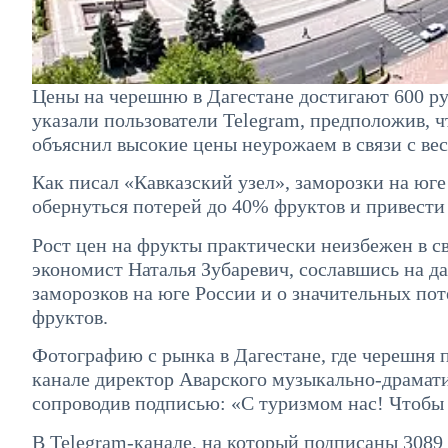
Цены на черешню в Дагестане достигают 600 руб
указали пользователи Telegram, предположив, ч
объяснил высокие цены неурожаем в связи с ве
Как писал «Кавказский узел», заморозки на юге
обернуться потерей до 40% фруктов и привести 
Рост цен на фрукты практически неизбежен в св
экономист Наталья Зубаревич, сославшись на д
заморозков на юге России и о значительных по
фруктов.
Фотографию с рынка в Дагестане, где черешня п
канале директор Аварского музыкально-драмати
сопроводив подписью: «С туризмом нас! Чтобы 
В Telegram-канале, на который подписаны 3089 