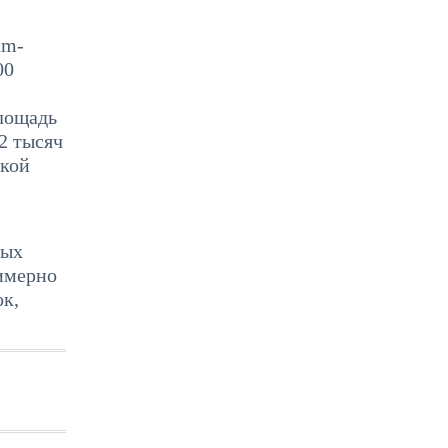
am-
00
лощадь
2 тысяч
зкой
вых
римерно
ок,