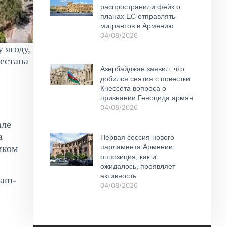
распространили фейк о
планах ЕС отправлять
мигрантов в Армению
04/08/2026
 ягоду,
гестана
Азербайджан заявил, что
добился снятия с повестки
Кнессета вопроса о
признании Геноцида армян
04/08/2026
але
а
Первая сессия нового
иком
парламента Армении:
оппозиция, как и
ожидалось, проявляет
активность
ram-
04/08/2026