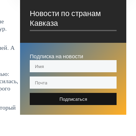
Новости по странам
не
Кавказа
ур.
лей. А
Подписка на новости
сью:
силась,
рого
Подписаться
оторый