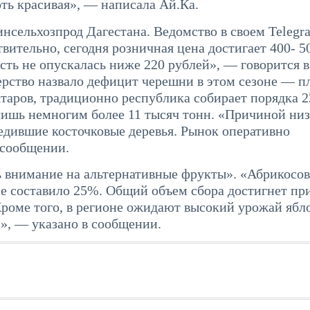
оть красивая», — написала Ай.Ка.
сельхозпрод Дагестана. Ведомство в своем Telegr
вительно, сегодня розничная цена достигает 400- 5
сть не опускалась ниже 220 рублей», — говорится в
рство назвало дефицит черешни в этом сезоне — п
ктаров, традиционно республика собирает порядка 2
 лишь немногим более 11 тысяч тонн. «Причиной ни
едившие косточковые деревья. Рынок оперативно
 сообщении.
ь внимание на альтернативные фрукты». «Абрикосо
ие составило 25%. Общий объем сбора достигнет п
Кроме того, в регионе ожидают высокий урожай ябл
и», — указано в сообщении.