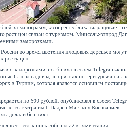
лей за килограмм, хотя республика выращивает эту
то рост цен связан с туризмом. Минсельхозпрод Да
сенними заморозками.
 России во время цветения плодовых деревьев могут
к росту цен.
язи с заморозками, сообщила в своем Telegram-кан
анные Союза садоводов о рисках потери урожая из-з
терях в Турции, которая является основным поставщ
родается по 600 рублей, опубликовал в своем Teleg
ческого театра им Г.Цадаса Магомед Бисавалиев,
мы делали без них».
человек, эта запись собрала 22 комментария.