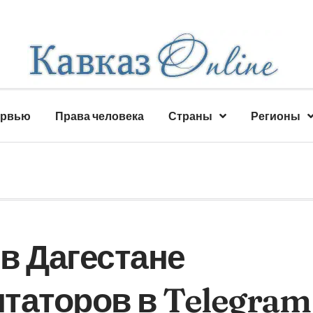
ервью
Права человека
Страны
Регионы
в Дагестане
таторов в Telegram