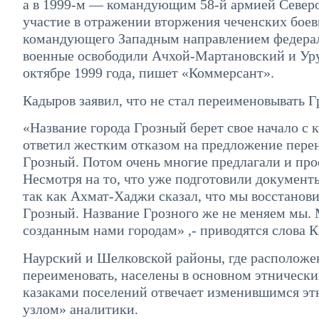
а в 1999-м — командующим 58-й армией Северо
участие в отражении вторжения чеченских боеви
командующего Западным направлением федерал
военные освободили Ачхой-Мартановский и Ур
октябре 1999 года, пишет «Коммерсант».
Кадыров заявил, что не стал переименовывать 
«Название города Грозный берет свое начало с
ответил жестким отказом на предложение перене
Грозный. Потом очень многие предлагали и про
Несмотря на то, что уже подготовили документы 
так как Ахмат-Хаджи сказал, что мы восстанови
Грозный. Название Грозного же не меняем мы. 
созданным нами городам» ,- приводятся слова 
Наурский и Шелковской районы, где расположе
переименовать, населены в основном этническ
казаками поселений отвечает изменившимся эт
узлом» аналитики.