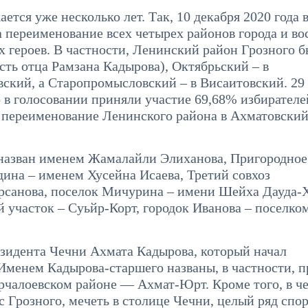
тся уже несколько лет. Так, 10 декабря 2020 года 
а переименование всех четырех районов города и в
х героев. В частности, Ленинский район Грозного 
сть отца Рамзана Кадырова), Октябрьский – в
ский, а Старопромысловский – в Висаитовский. 29
 в голосовании приняли участие 69,68% избирателе
 переименование Ленинского района в Ахматовскии
 назван именем Жамалайли Элиханова, Пригородное
ина – именем Хусейна Исаева, Третий совхоз
рсанова, поселок Мичурина – имени Шейха Дауда-
й участок – Суьйр-Корт, городок Иванова – поселко
езидента Чечни Ахмата Кадырова, который начал
. Именем Кадырова-старшего названы, в частности, 
урчалоевском районе — Ахмат-Юрт. Кроме того, в ч
 Грозного, мечеть в столице Чечни, целый ряд спо