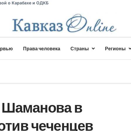
вой о Карабахе и ОДКБ
ервью
Права человека
Страны
Регионы
 Шаманова в
отив чеченцев