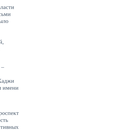
власти
осьми
было
й,
̆
 –
Хаджи
м имени
проспект
есть
ртивных