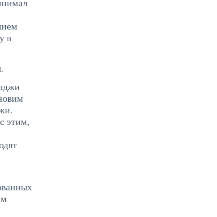
ринимал
нием
у в
.
Хаджи
ановим
жи.
с этим,
одят
ованных
им