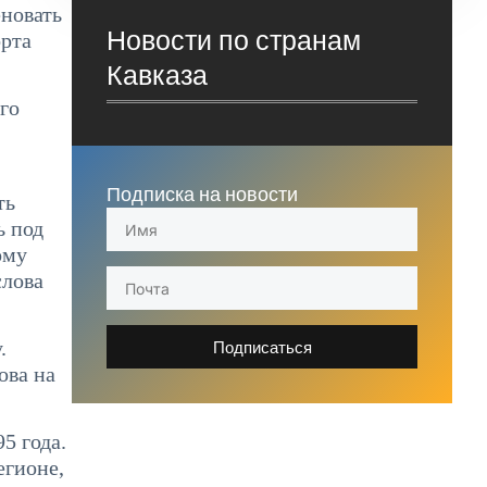
еновать
Новости по странам
орта
Кавказа
го
Подписка на новости
ть
ь под
ому
слова
.
Подписаться
ова на
5 года.
егионе,