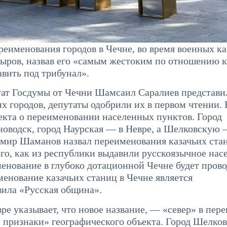
реименования городов в Чечне, во время военных к
дыров, назвав его «самым жестоким по отношению к
авить под трибунал».
утат Госдумы от Чечни Шамсаил Саралиев представи
х городов, депутаты одобрили их в первом чтении.
екта о переименовании населенных пунктов. Город
новодск, город Наурская — в Невре, а Шелковскую 
имир Шаманов назвал переименования казачьих ста
го, как из республики выдавили русскоязычное нас
менование в глубоко дотационной Чечне будет пров
менование казачьих станиц в Чечне является
вила «Русская община».
е указывает, что новое название, — «север» в пере
 признаки» географического объекта. Город Шелков