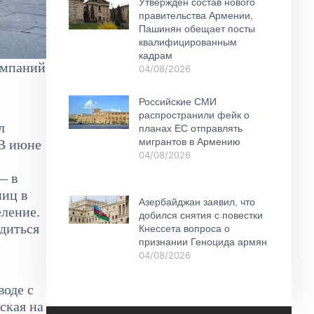
Утвержден состав нового
правительства Армении,
Пашинян обещает посты
квалифицированным
кадрам
ампаний
04/08/2026
Российские СМИ
распространили фейк о
л
планах ЕС отправлять
мигрантов в Армению
 В июне
04/08/2026
— в
ниц в
Азербайджан заявил, что
еление.
добился снятия с повестки
одиться
Кнессета вопроса о
признании Геноцида армян
04/08/2026
воде с
ская на