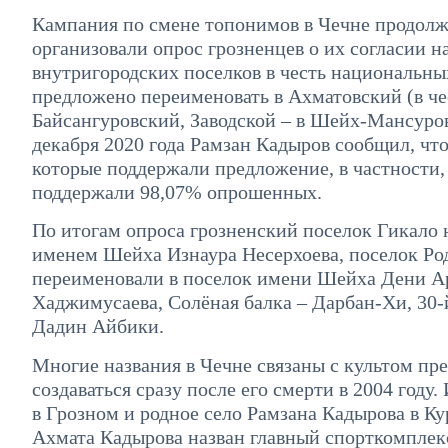
Кампания по смене топонимов в Чечне продолжае
организовали опрос грозненцев о их согласии н
внутригородских поселков в честь национальны
предложено переименовать в Ахматовский (в че
Байсангуровский, Заводской – в Шейх-Мансуров
декабря 2020 года Рамзан Кадыров сообщил, что
которые поддержали предложение, в частности,
поддержали 98,07% опрошенных.
По итогам опроса грозненский поселок Гикало
именем Шейха Изнаура Несерхоева, поселок Род
переименовали в поселок имени Шейха Дени А
Хаджимусаева, Солёная балка – Дарбан-Хи, 30-
Дадин Айбики.
Многие названия в Чечне связаны с культом пр
создаваться сразу после его смерти в 2004 году
в Грозном и родное село Рамзана Кадырова в К
Ахмата Кадырова назван главный спорткомплекс