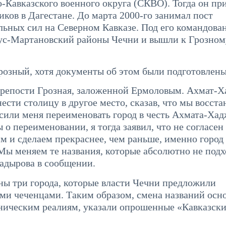
-Кавказского военного округа (СКВО). Тогда он п
ков в Дагестане. До марта 2000-го занимал пост
ьных сил на Северном Кавказе. Под его командова
ус-Мартановский районы Чечни и вышли к Грозном
Грозный, хотя документы об этом были подготовлены
 крепости Грозная, заложенной Ермоловым. Ахмат-
сти столицу в другое место, сказав, что мы восст
сили меня переименовать город в честь Ахмата-Хад
о переименовании, я тогда заявил, что не согласен 
м и сделаем прекраснее, чем раньше, именно город
Мы меняем те названия, которые абсолютно не подх
Кадырова в сообщении.
ны три города, которые власти Чечни предложили
ими чеченцами. Таким образом, смена названий осн
ническим реалиям, указали опрошенные «Кавказск