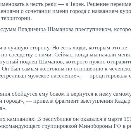
именовать в честь реки — в Терек. Решение переим
ениями о сочетании имени города с названием кур
 территории.
Госдумы Владимира Шаманова преступником, которо
 в лучшую сторону. Но есть люди, которым это не
 по соседству с нами. Сейчас, когда мы начали меня
гнусный подлец Шаманов, которого нужно отправит
л. Он был самым жестоким по отношению к чеченск
асстреливал мужское население», — процитировала 
ения обойдутся ему боком и вернутся к нему самому
и города», — привела фрагмент выступления Кадыр
я».
х кампаниях. В республике он оказался в марте 199
 замкомандующего группировкой Минобороны РФ в р