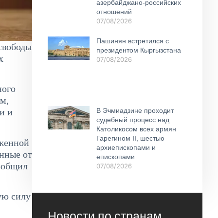
азербайджано-российских
отношений
07/08/2026
Пашинян встретился с
свободы
президентом Кыргызстана
х
07/08/2026
ного
м,
В Эчмиадзине проходит
и и
судебный процесс над
Католикосом всех армян
Гарегином II, шестью
уженной
архиепископами и
енные от
епископами
сообщил
07/08/2026
ую силу
Новости по странам