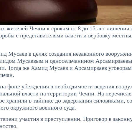
 жителей Чечни к срокам от 8 до 15 лет лишения 
борьбы с представителями власти и вербовку местны
амид Мусаев в целях создания незаконного вооружен
алидом Мусаевым и односельчанином Арсамирзаевы
ии. Тогда же Хамид Мусаев и Арсамирзаев уговорам
льчан.
 на фоне убеждения в необходимости ведения воор
нальной власти на территории Чечни. На перечисл
ое хранили в тайнике до задержания силовиками, 
ого окружного военного суда.
тепени участия в преступлении. Приговор в законн
нтство.