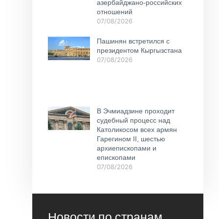
азербайджано-российских
отношений
07/08/2026
Пашинян встретился с
президентом Кыргызстана
07/08/2026
В Эчмиадзине проходит
судебный процесс над
Католикосом всех армян
Гарегином II, шестью
архиепископами и
епископами
07/08/2026
Новости по странам