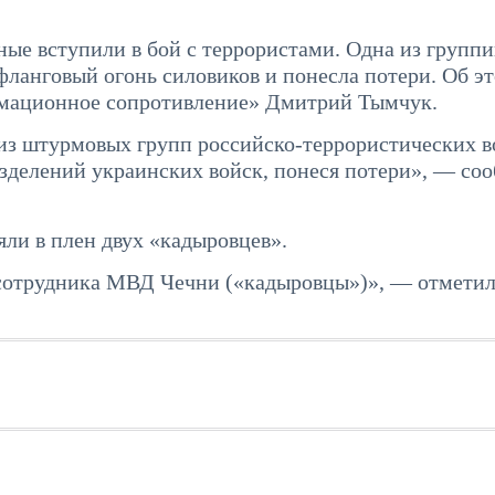
ные вступили в бой с террористами. Одна из групп
фланговый огонь силовиков и понесла потери. Об эт
мационное сопротивление» Дмитрий Тымчук.
а из штурмовых групп российско-террористических в
зделений украинских войск, понеся потери», — со
ли в плен двух «кадыровцев».
 сотрудника МВД Чечни («кадыровцы»)», — отмети