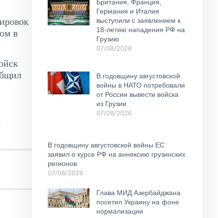
Британия, Франция,
Германия и Италия
иировок
выступили с заявлением к
18-летию нападения РФ на
ом в
Грузию
07/08/2026
ойск
общил
В годовщину августовской
войны в НАТО потребовали
от России вывести войска
из Грузии
07/08/2026
л
В годовщину августовской войны ЕС
заявил о курсе РФ на аннексию грузинских
регионов
07/08/2026
Глава МИД Азербайджана
посетил Украину на фоне
нормализации