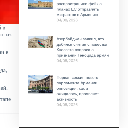
распространили фейк о
планах ЕС отправлять
мигрантов в Армению
04/08/2026
 в
ию из
Азербайджан заявил, что
добился снятия с повестки
Кнессета вопроса о
ли в
признании Геноцида армян
04/08/2026
да,
Первая сессия нового
парламента Армении:
ей.
оппозиция, как и
ожидалось, проявляет
этапе
активность
04/08/2026