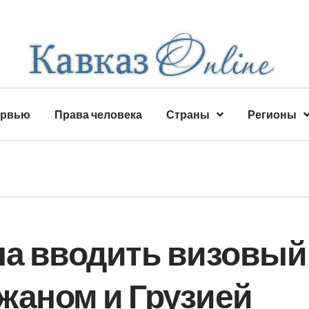
ервью
Права человека
Страны
Регионы
на вводить визовый
жаном и Грузией