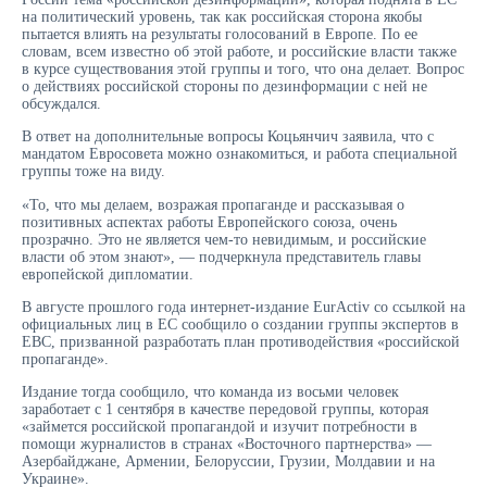
на политический уровень, так как российская сторона якобы
пытается влиять на результаты голосований в Европе. По ее
словам, всем известно об этой работе, и российские власти также
в курсе существования этой группы и того, что она делает. Вопрос
о действиях российской стороны по дезинформации с ней не
обсуждался.
В ответ на дополнительные вопросы Коцьянчич заявила, что с
мандатом Евросовета можно ознакомиться, и работа специальной
группы тоже на виду.
«То, что мы делаем, возражая пропаганде и рассказывая о
позитивных аспектах работы Европейского союза, очень
прозрачно. Это не является чем-то невидимым, и российские
власти об этом знают», — подчеркнула представитель главы
европейской дипломатии.
В августе прошлого года интернет-издание EurActiv со ссылкой на
официальных лиц в ЕС сообщило о создании группы экспертов в
ЕВС, призванной разработать план противодействия «российской
пропаганде».
Издание тогда сообщило, что команда из восьми человек
заработает с 1 сентября в качестве передовой группы, которая
«займется российской пропагандой и изучит потребности в
помощи журналистов в странах «Восточного партнерства» —
Азербайджане, Армении, Белоруссии, Грузии, Молдавии и на
Украине».