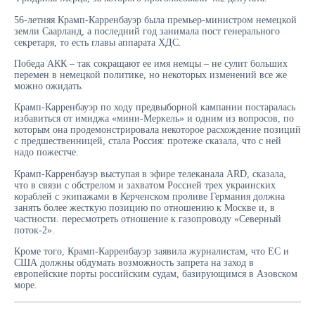
56-летняя Крамп-Карренбауэр была премьер-министром немецкой
земли Саарланд, а последний год занимала пост генерального
секретаря, то есть главы аппарата ХДС.
Победа АКК – так сокращают ее имя немцы – не сулит больших
перемен в немецкой политике, но некоторых изменений все же
можно ожидать.
Крамп-Карренбауэр по ходу предвыборной кампании постаралась
избавиться от имиджа «мини-Меркель» и одним из вопросов, по
которым она продемонстрировала некоторое расхождение позиций
с предшественницей, стала Россия: протеже сказала, что с ней
надо пожестче.
Крамп-Карренбауэр выступая в эфире телеканала ARD, сказала,
что в связи с обстрелом и захватом Россией трех украинских
кораблей с экипажами в Керченском проливе Германия должна
занять более жесткую позицию по отношению к Москве и, в
частности. пересмотреть отношение к газопроводу «Северный
поток-2».
Кроме того, Крамп-Карренбауэр заявила журналистам, что ЕС и
США должны обдумать возможность запрета на заход в
европейские порты российским судам, базирующимся в Азовском
море.