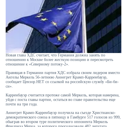
Новая глава ХДС считает, что Германия должна занять по
отношению к Москве более жесткую позицию и пересмотреть
отношение к «Северному потоку-2».
Правящая в Германии партия ХДС избрала своим лидером вместо
Ангелы Меркель 56-летнюю Аннегрет Крамп-Карренбауэр,
сообщает Цензор.НЕТ со ссылкой на российскую службу «Би-би-
си».
Карренбауэр считается протеже самой Меркель, которая намерена,
уйдя с поста главы партии, остаться во главе правительства еще
почти на три года.
Аннегрет Крамп-Карренбауэр получила на съезде Христианско-
демократического союза в пятницу в Гамбурге 517 голосов из 999,
обыграв во втором туре политического оппонента Меркель
Фридриха Мерца, за которого проголосовали 482 депутата.