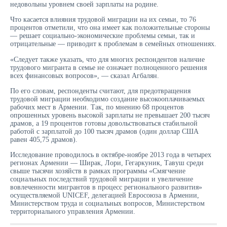
недовольны уровнем своей зарплаты на родине.
Что касается влияния трудовой миграции на их семьи, то 76
процентов отметили, что она имеет как положительные стороны
— решает социально-экономические проблемы семьи, так и
отрицательные — приводит к проблемам в семейных отношениях.
«Следует также указать, что для многих респондентов наличие
трудового мигранта в семье не означает полноценного решения
всех финансовых вопросов», — сказал Агбалян.
По его словам, респонденты считают, для предотвращения
трудовой миграции необходимо создание высокооплачиваемых
рабочих мест в Армении. Так, по мнению 68 процентов
опрошенных уровень высокой зарплаты не превышает 200 тысяч
драмов, а 19 процентов готовы довольствоваться стабильной
работой с зарплатой до 100 тысяч драмов (один доллар США
равен 405,75 драмов).
Исследование проводилось в октябре-ноябре 2013 года в четырех
регионах Армении — Ширак, Лори, Гегаркуник, Тавуш среди
свыше тысячи хозяйств в рамках программы «Смягчение
социальных последствий трудовой миграции и увеличение
вовлеченности мигрантов в процесс регионального развития»
осуществляемой UNICEF, делегацией Евросоюза в Армении,
Министерством труда и социальных вопросов, Министерством
территориального управления Армении.