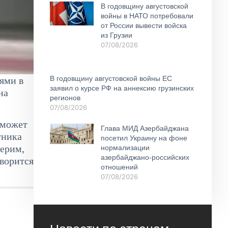
В годовщину августовской
войны в НАТО потребовали
от России вывести войска
из Грузии
07/08/2026
В годовщину августовской войны ЕС
ями в
заявил о курсе РФ на аннексию грузинских
на
регионов
07/08/2026
 может
Глава МИД Азербайджана
тника
посетил Украину на фоне
верим,
нормализации
азербайджано-российских
оворится
отношений
07/08/2026