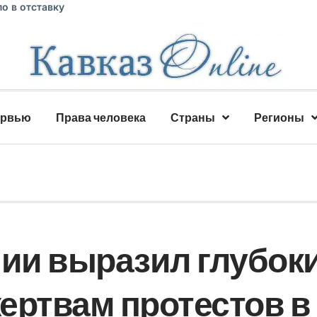
о в отставку
ервью
Права человека
Страны
Регионы
ии выразил глубок
ертвам протестов в