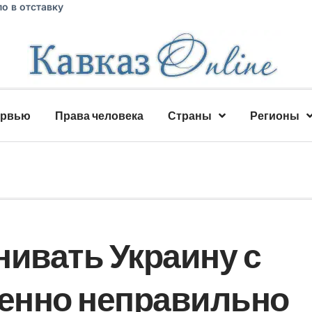
о в отставку
ервью
Права человека
Страны
Регионы
нивать Украину с
енно неправильно