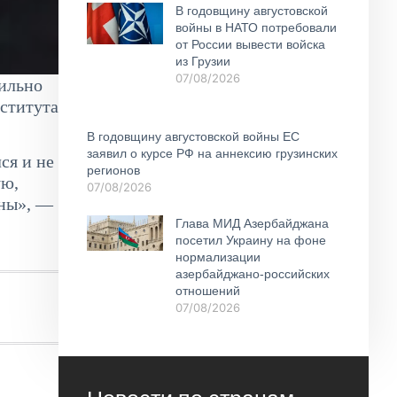
В годовщину августовской
войны в НАТО потребовали
от России вывести войска
из Грузии
07/08/2026
вильно
нститута
В годовщину августовской войны ЕС
заявил о курсе РФ на аннексию грузинских
ся и не
регионов
ую,
07/08/2026
йны», —
Глава МИД Азербайджана
посетил Украину на фоне
нормализации
азербайджано-российских
отношений
07/08/2026