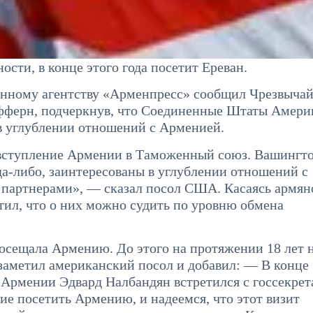
сти, в конце этого года посетит Ереван.
нному агентству «Арменпресс» сообщил Чрезвыча
ерн, подчеркнув, что Соединенные Штаты Амери
 в углублении отношений с Арменией.
вступление Армении в Таможенный союз. Вашингто
гда-либо, заинтересованы в углублении отношений с
 партнерами», — сказал посол США. Касаясь армян
л, что о них можно судить по уровню обмена
сещала Армению. До этого на протяжении 18 лет 
аметил американский посол и добавил: — В конце
 Армении Эдвард Налбандян встретился с госсекре
 посетить Армению, и надеемся, что этот визит