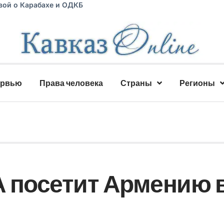
вой о Карабахе и ОДКБ
ервью
Права человека
Страны
Регионы
 посетит Армению 