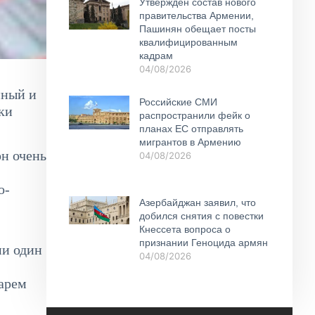
Утвержден состав нового
правительства Армении,
Пашинян обещает посты
квалифицированным
кадрам
04/08/2026
йный и
Российские СМИ
ки
распространили фейк о
планах ЕС отправлять
мигрантов в Армению
н очень
04/08/2026
о-
Азербайджан заявил, что
добился снятия с повестки
Кнессета вопроса о
признании Геноцида армян
ни один
04/08/2026
тарем