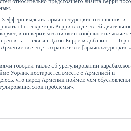
остей относительно предстоящего визита Керри посо
ьным.
те Хефферн выделил армяно-турецкие отношения и
ровать.«Госсекретарь Керри в ходе своей деятельно
воряет, и он верит, что ни один конфликт не являетс
о решить, — сказал Джон Керри и добавил: — Терп
Армении все еще сохраняет эти [армяно-турецкие -
ями говорил также об урегулировании карабахског
еймс Уорлик постарается вместе с Арменией и
деюсь, что народ Армении поймет, чем обусловлены
гулирования этой проблемы».