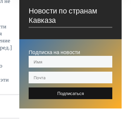
л не
Новости по странам
Кавказа
сти
я
ение
ред.]
Подписка на новости
о
 эти
Подписаться