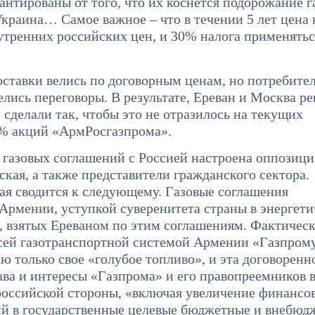
тированы от того, что их коснется подорожание га
раина… Самое важное – что в течении 5 лет цена н
тренних российских цен, и 30% налога применятьс
оставки велись по договорным ценам, но потребите
елись переговоры. В результате, Ереван и Москва р
сделали так, чтобы это не отразилось на текущих
0% акций «АрмРосгазпрома».
газовых соглашений с Россией настроена оппозици
ская, а также представители гражданского сектора.
рая сводится к следующему. Газовые соглашения
Армении, уступкой суверенитета страны в энергети
ах, взятых Ереваном по этим соглашениям. Фактическ
всей газотранспортной системой Армении «Газпром
 только свое «голубое топливо», и эта договоренн
рава и интересы «Газпрома» и его правопреемников 
российской стороны, «включая увеличение финансо
ний в государственные целевые бюджетные и внебю