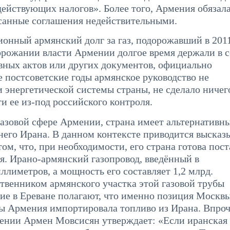
действующих налогов». Более того, Армения обязала
исанные соглашения недействительными.
онный армянский долг за газ, подорожавший в 201
орожании власти Армении долгое время держали в с
ивных актов или других документов, официально
е постсоветские годы армянское руководство не
энергетической системы страны, не сделало ничег
и ее из-под российского контроля.
азовой сфере Армении, страна имеет альтернативн
днего Ирана. В данном контексте приводится высказ
ом, что, при необходимости, его страна готова пост
я. Ирано-армянский газопровод, введённый в
ллиметров, а мощность его составляет 1,2 млрд.
бственником армянского участка этой газовой трубы
гие в Ереване полагают, что именно позиция Москв
бы Армения импортировала топливо из Ирана. Впроч
ении Армен Мовсисян утверждает: «Если иранская