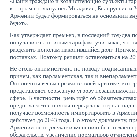
«Наши граждане и хозяйствующие субъекты гаран
которым столкнулись Молдавия, Белоруссия и Ук
Армении будет формироваться на основании вну
будет».
Как утверждает премьер, в последний год-два п
получали газ по иным тарифам, учитывая, что в
разделить пополам накопившийся долг. Причём, 
поставках. Поэтому решили остановиться на 2
Не столь оптимистично по поводу подписанных 
причем, как парламентская, так и внепарламент
Оппоненты весьма резки в своей критике, кото
представляют серьёзную угрозу независимости 
сфере. В частности, речь идёт об обязательств
предполагается полная передача контроля над 
получает возможность импортировать в Армению
действует до 2043 года. По этому документу, п
Армении не подлежат изменению без согласия 
обязательств, увеличения нормативов отчисле