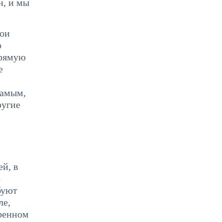
н, и мы
вои
о
прямую
е
самым,
ругие
й, в
о
буют
ле,
оренном