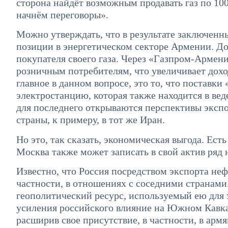
сторона найдёт возможным продавать газ по 100 
начнём переговоры».
Можно утверждать, что в результате заключенн
позиции в энергетическом секторе Армении. До
покупателя своего газа. Через «Газпром-Армен
розничным потребителям, что увеличивает дохо
главное в данном вопросе, это то, что поставк
электростанцию, которая также находится в ве
для последнего открываются перспективы экспо
страны, к примеру, в тот же Иран.
Но это, так сказать, экономическая выгода. Ес
Москва также может записать в свой актив ряд
Известно, что Россия посредством экспорта неф
частности, в отношениях с соседними странами
геополитический ресурс, используемый ею для 
усиления российского влияние на Южном Кавказ
расширив свое присутствие, в частности, в арм