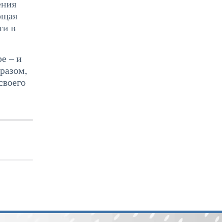
ения
ющая
ти в
е – и
разом,
своего