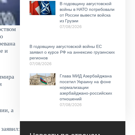
В годовщину августовской
войны в НАТО потребовали
от России вывести войска
из Грузии
07/08/2026
рством
го
ревана
В годовщину августовской войны ЕС
е и
заявил о курсе РФ на аннексию грузинских
регионов
07/08/2026
имира
Глава МИД Азербайджана
посетил Украину на фоне
и
нормализации
азербайджано-российских
отношений
07/08/2026
ии, а
заявил: