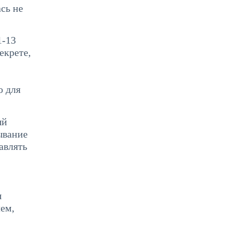
сь не
1-13
екрете,
о для
ый
ывание
авлять
ы
ем,