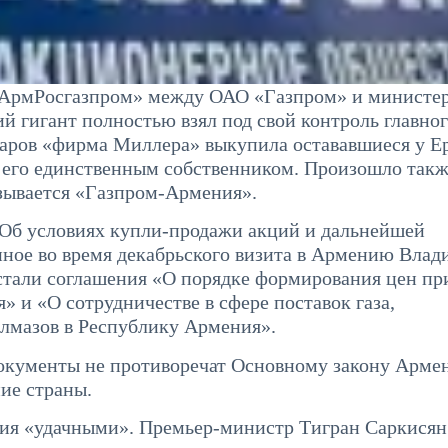
«АрмРосгазпром» между ОАО «Газпром» и министе
й гигант полностью взял под свой контроль главно
лларов «фирма Миллера» выкупила остававшиеся у Е
 его единственным собственником. Произошло такж
зывается «Газпром-Армения».
«Об условиях купли-продажи акций и дальнейшей
ное во время декабрьского визита в Армению Влад
тали соглашения «О порядке формирования цен пр
» и «О сотрудничестве в сфере поставок газа,
лмазов в Республику Армения».
документы не противоречат Основному закону Армен
ие страны.
ия «удачными». Премьер-министр Тигран Саркисян 