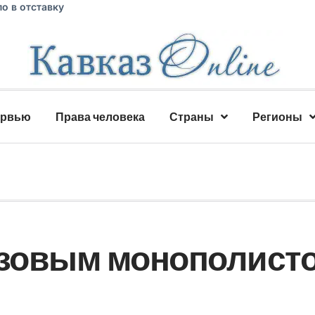
о в отставку
ервью
Права человека
Страны
Регионы
азовым монополист