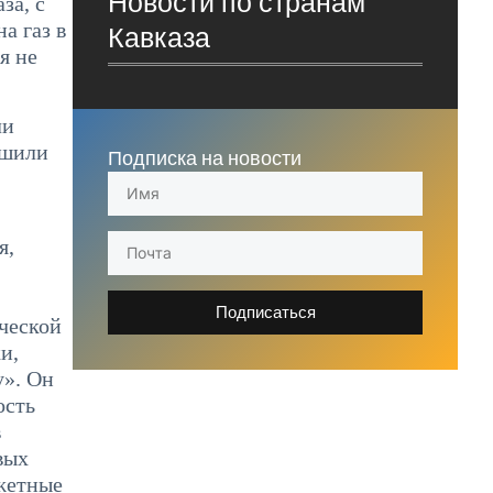
Новости по странам
за, с
а газ в
Кавказа
я не
ли
ешили
Подписка на новости
я,
Подписаться
ческой
и,
у». Он
ость
в
вых
джетные