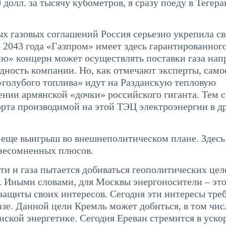
долл. за тысячу кубометров, я сразу поеду в Тегера
ых газовых соглашений Россия серьезно укрепила с
 2043 года «Газпром» имеет здесь гарантированног
ию» концерн может осуществлять поставки газа на
дность компании. Но, как отмечают эксперты, само
и «голубого топлива» идут на Разданскую тепловую
дении армянской «дочки» российского гиганта. Тем 
рта производимой на этой ТЭЦ электроэнергии в д
ть еще выигрыш во внешнеполитическом плане. Здесь
 несомненных плюсов.
ти и газа пытается добиваться геополитических целе
. Иными словами, для Москвы энергоносители – эт
защиты своих интересов. Сегодня эти интересы тре
е. Данной цели Кремль может добиться, в том чис
янской энергетике. Сегодня Ереван стремится в уск