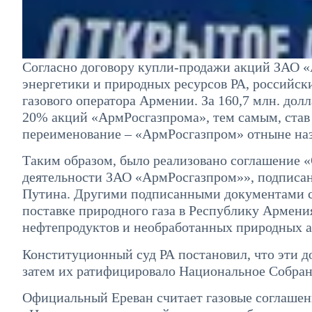
Согласно договору купли-продажи акций ЗАО 
энергетики и природных ресурсов РА, российски
газового оператора Армении. За 160,7 млн. до
20% акций «АрмРосгазпрома», тем самым, став
переименование – «АрмРосгазпром» отныне на
Таким образом, было реализовано соглашение 
деятельности ЗАО «АрмРосгазпром»», подписан
Путина. Другими подписанными документами с
поставке природного газа в Республику Армения
нефтепродуктов и необработанных природных а
Конституционный суд РА постановил, что эти 
затем их ратифицировало Национальное Собран
Официальный Ереван считает газовые соглашен