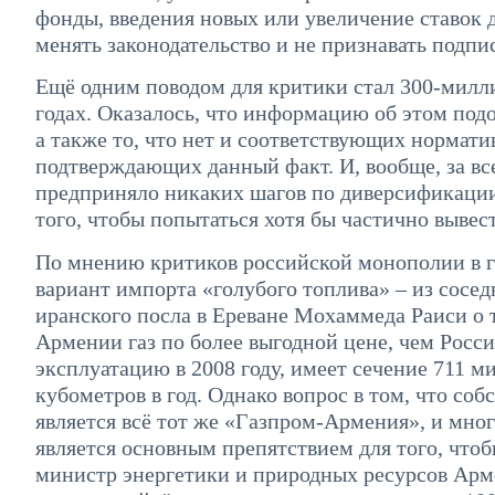
фонды, введения новых или увеличение ставок 
менять законодательство и не признавать подп
Ещё одним поводом для критики стал 300-милли
годах. Оказалось, что информацию об этом под
а также то, что нет и соответствующих нормат
подтверждающих данный факт. И, вообще, за вс
предприняло никаких шагов по диверсификации 
того, чтобы попытаться хотя бы частично вывест
По мнению критиков российской монополии в г
вариант импорта «голубого топлива» – из сосе
иранского посла в Ереване Мохаммеда Раиси о т
Армении газ по более выгодной цене, чем Росси
эксплуатацию в 2008 году, имеет сечение 711 ми
кубометров в год. Однако вопрос в том, что со
является всё тот же «Газпром-Армения», и мно
является основным препятствием для того, что
министр энергетики и природных ресурсов Арм