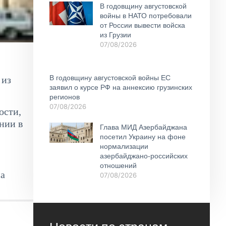
В годовщину августовской
войны в НАТО потребовали
от России вывести войска
из Грузии
07/08/2026
В годовщину августовской войны ЕС
 из
заявил о курсе РФ на аннексию грузинских
регионов
07/08/2026
ости,
нии в
Глава МИД Азербайджана
посетил Украину на фоне
нормализации
азербайджано-российских
отношений
на
07/08/2026