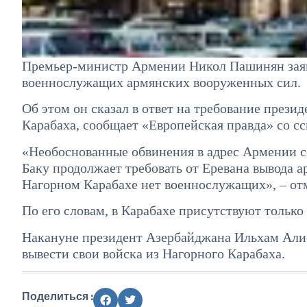
Премьер-министр Армении Никол Пашинян заявл
военнослужащих армянских вооруженных сил.
Об этом он сказал в ответ на требование прези
Карабаха, сообщает «Европейская правда» со с
«Необоснованные обвинения в адрес Армении с
Баку продолжает требовать от Еревана вывода а
Нагорном Карабахе нет военнослужащих», – о
По его словам, в Карабахе присутствуют тольк
Накануне президент Азербайджана Ильхам Алие
вывести свои войска из Нагорного Карабаха.
Поделиться :