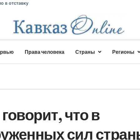
о в отставку
ервью
Права человека
Страны
Регионы
говорит, что в
руженных сил стра