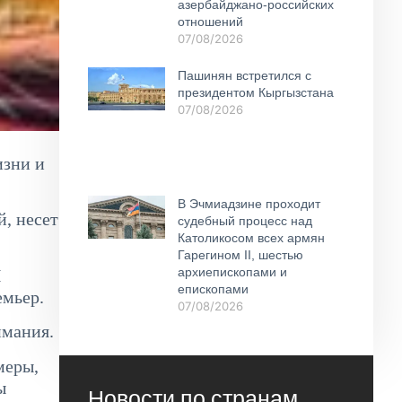
азербайджано-российских
отношений
07/08/2026
Пашинян встретился с
президентом Кыргызстана
07/08/2026
изни и
В Эчмиадзине проходит
й, несет
судебный процесс над
Католикосом всех армян
Гарегином II, шестью
архиепископами и
И
епископами
емьер.
07/08/2026
имания.
меры,
ы
Новости по странам