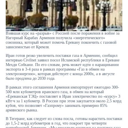
Взявшая курс на «разрыв» с Россией после поражения в войне за
Нагорный Карабах Армения получила «энергетического»
союзника, который может помочь Еревану покончить с газовой
зависимостью от Кремля.
Иран готов резко увеличить поставки газа в Армению, сообщил
интервью Civilnet заявил посол Исламской республики в Ереване
Мехди Собхани. По его словам, речь может идти о наращивании
экспорта в 3-4 раза в рамках программы «Газ в обмен на
электроэнергию», которая действует с конца 2000х, а в августе
было продлена до 2030 года.
В рамках этого соглашения Армения импортирует ежегодно 300-
500 млн кубометров иранского газа, в обмен на который
«Ереванская ТЭЦ» поставляет в Иран электричество по «курсу» 3
кВт⋅ч за 1 кубометр. В России при этом закупается около 2,5 млрд
кубов, что позволяет «Газпрому» занимать примерно 85%
армянского рынка.
В Тегеране, как следует из слова посла, готовы нарастить поставки
до 1,5-2 млрд кубометров в год, что покроет три четверти
потребностей Армении. «Мы продлили контракт на поставку газа