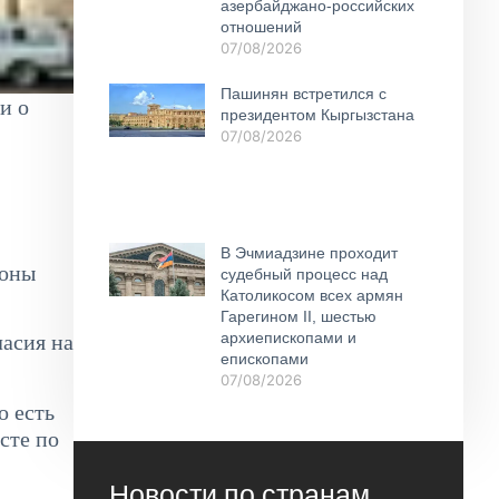
азербайджано-российских
отношений
07/08/2026
Пашинян встретился с
и о
президентом Кыргызстана
07/08/2026
В Эчмиадзине проходит
роны
судебный процесс над
Католикосом всех армян
Гарегином II, шестью
архиепископами и
ласия на
епископами
07/08/2026
о есть
сте по
Новости по странам