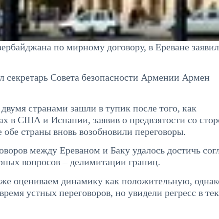
ербайджана по мирному договору, в Ереване заявил
ал секретарь Совета безопасности Армении Армен
вумя странами зашли в тупик после того, как
ах в США и Испании, заявив о предвзятости со сто
е обе страны вновь возобновили переговоры.
говоров между Ереваном и Баку удалось достичь сог
рных вопросов – делимитации границ.
же оцениваем динамику как положительную, однак
ремя устных переговоров, но увидели регресс в тек