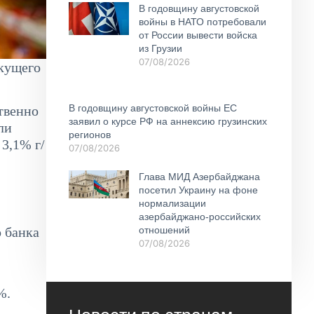
В годовщину августовской
войны в НАТО потребовали
от России вывести войска
из Грузии
07/08/2026
екущего
В годовщину августовской войны ЕС
твенно
заявил о курсе РФ на аннексию грузинских
ли
регионов
 3,1% г/
07/08/2026
Глава МИД Азербайджана
посетил Украину на фоне
нормализации
азербайджано-российских
отношений
о банка
07/08/2026
%.