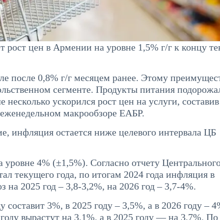
 рост цен в Армении на уровне 1,5% г/г к концу т
ле после 0,8% г/г месяцем ранее. Этому преимущес
вольственном сегменте. Продукты питания подорожа
е несколько ускорился рост цен на услуги, составив
в еженедельном макрообзоре ЕАБР.
ие, инфляция остается ниже целевого интервала ЦБ
а уровне 4% (±1,5%). Согласно отчету Центральног
ал текущего года, по итогам 2024 года инфляция в
 на 2025 год – 3,8-3,2%, на 2026 год – 3,7-4%.
 составит 3%, в 2025 году – 3,5%, а в 2026 году – 4
оду вырастут на 3,1%, а в 2025 году — на 3,7%. По