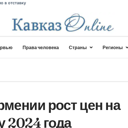
о в отставку
ервью
Права человека
Страны
Регионы
рмении рост цен на
у 2024 года