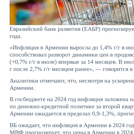
Евразийский банк развития (ЕАБР) прогнозирует
года.
«Инфляция в Армении выросла до 1,4% г/г в ию
способствовал разворот динамики цен в продо
(+0,7% г/г в июле) впервые за 14 месяцев. В июл
г после 2,7% г/г месяцем ранее», — говорится 
Аналитики отмечают, что, несмотря на ускорен
Армении.
В госбюджете на 2024 год инфляция заложена н
по денежно-кредитной политике за второй кварт
Армении ожидается в пределах 0,9-1,3%, прогноз
ВБ ожидает, что инфляция в Армении в 2024 году
МВФ прогнозирует, что цены в Армении в 2024 г