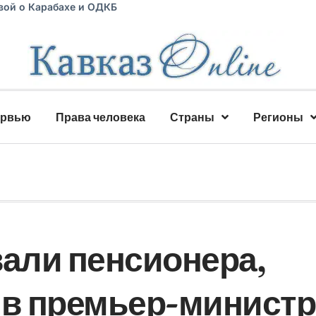
вой о Карабахе и ОДКБ
ервью
Права человека
Страны
Регионы
вали пенсионера,
 в премьер-министр