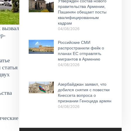
Утвержден состав нового
правительства Армении,
Пашинян обещает посты
квалифицированным
кадрам
 вызвал
04/08/2026
р-
Российские СМИ
распространили фейк о
планах ЕС отправлять
мигрантов в Армению
атье
04/08/2026
 статья
двух
Азербайджан заявил, что
добился снятия с повестки
ьства
Кнессета вопроса о
признании Геноцида армян
04/08/2026
ические