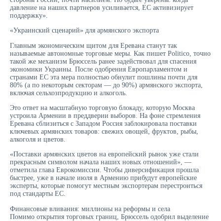
давление на наших партнеров усиливается, ЕС активизирует
поддержку».
«Украинский сценарий» для армянского экспорта
Главным экономическим щитом для Еревана станут так
называемые автономные торговые меры. Как пишет Politico, точно
такой же механизм Брюссель ранее задействовал для спасения
экономики Украины. После одобрения Европарламентом и
странами ЕС эта мера полностью обнулит пошлины почти для
80% (а по некоторым секторам — до 90%) армянского экспорта,
включая сельхозпродукцию и алкоголь.
Это ответ на масштабную торговую блокаду, которую Москва
устроила Армении в преддверии выборов. На фоне стремления
Еревана сблизиться с Западом Россия заблокировала поставки
ключевых армянских товаров: свежих овощей, фруктов, рыбы,
алкоголя и цветов.
«Поставки армянских цветов на европейский рынок уже стали
прекрасным символом начала наших новых отношений», —
отметила глава Еврокомиссии. Чтобы диверсификация прошла
быстрее, уже в начале июля в Армению прибудут европейские
эксперты, которые помогут местным экспортерам перестроиться
под стандарты ЕС.
Финансовые вливания: миллионы на реформы и села
Помимо открытия торговых границ, Брюссель одобрил выделение