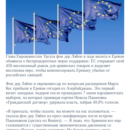
Глава Еврокомиссии Урсула фон дер Ляйен в ходе визита в Ереван
объявила о беспрецедентных мерах поддержки: ЕС открывает свой
450-миллионный рынок для армянских товаров и выделяет
миллионы евро, чтобы компенсировать Еревану убытки от
российских санкций.
Фон дер Ляйен и еврокомиссар по вопросам расширения Марта
Кос прибыли в Ереван сегодня из Азербайджана. Это первый
визит западных лидеров после прошедших 7 июня парламентских
выборов, на которых правящая партия Никола Пашиняна
«Гражданский договор» удержала власть, набрав 49,8% голосов.
«Я приехала, чтобы сказать: вы можете на нас положиться, —
сказала фон дер Ляйен на пресс-конференции после встречи
Пашиняном (цитата по Reuters). — Я знаю, что Армения все еще
сталкивается с существенным экономическим давлением со
стороны России, почти насилием. Но будьте уверены: когда