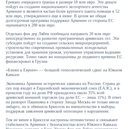
Еревану очередного транша в размере 18 млн евро. Эти деньги
пойдут на создание национального экспортного агентства
Армении и являются частью более крупного пакета помощи в 52
млн евро, утвержденного еще в июне. В целом же общая
долгосрочная программа поддержки Армении со стороны ЕС
оценивается в 288 млн евро.
Отдельно фон дер Ляйен пообещала направить 20 млн евро
непосредственно на развитие приграничных армянских сел. Эти
субсидии пойдут на создание сельских микропредприятий,
строительство современных промышленных холодильных
установок для хранения урожая, улучшение управления водными
ресурсами. Точно такие же инициативы до недавнего времени ЕС
финансировал в Грузии.
«Ближе к Европе» — большой геополитический сдвиг на Южном
Кавказе
Экономика Армении исторически завязана на Россию. Страна до
сих пор входит в Евразийский экономический союз (ЕАЭС), и в
прошлом году на долю РФ приходилось около 35% всей
армянской внешней торговли (на долю ЕС — лишь 11%). В ответ
на разворот Пашиняна в сторону Запада Москва не только ввела
эмбарго, но и обвинила Брюссель во вмешательстве в выборы,
поддержав заявления армянской оппозиции о нарушениях.
Тем не менее в Брюсселе настроены оптимистично и связывают
стабильность Армении с безопасностью всего Южного Кавказа.