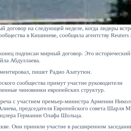
 договор на следующей неделе, когда лидеры встр
общества в Кишиневе, сообщила агентству Reuters
аконец подписан мирный договор. Это исторический
ейла Абдуллаева.
ентировал, пишет Радио Азатутюн.
ского сообщества примут участие руководители
вленные чиновники европейских структур.
треча с участием премьер-министра Армении Никол
лиева, председателя Европейского совета Шарля 
нцлера Германии Олафа Шольца.
скве. Они приняли участие в расширенном заседани