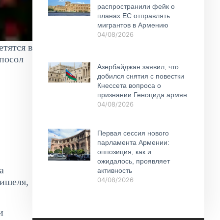
распространили фейк о
планах ЕС отправлять
мигрантов в Армению
04/08/2026
етятся в
 посол
Азербайджан заявил, что
добился снятия с повестки
Кнессета вопроса о
признании Геноцида армян
04/08/2026
Первая сессия нового
парламента Армении:
оппозиция, как и
ожидалось, проявляет
а
активность
04/08/2026
Мишеля,
и