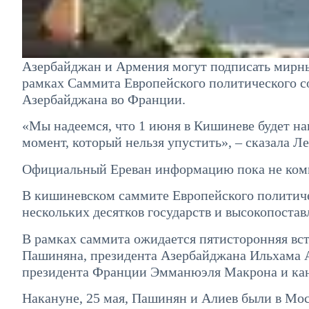
Азербайджан и Армения могут подписать мирный
рамках Саммита Европейского политического со
Азербайджана во Франции.
«Мы надеемся, что 1 июня в Кишиневе будет н
момент, который нельзя упустить», – сказала Л
Официальный Ереван информацию пока не комм
В кишиневском саммите Европейского политиче
нескольких десятков государств и высокопоста
В рамках саммита ожидается пятисторонняя вс
Пашиняна, президента Азербайджана Ильхама А
президента Франции Эмманюэля Макрона и ка
Накануне, 25 мая, Пашинян и Алиев были в Мо