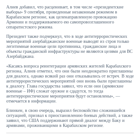
Алиев добавил, что расценивает, в том числе «президентские
выборы» 9 сентября, проведенные незаконным режимом в
Карабахском регионе, как целенаправленную провокацию
Армении и поддерживаемого ею самопровозглашенного
сепаратистского режима.
Президент также подчеркнул, что в ходе антитеррористических
мероприятий азербайджанские военные выводят из строя только
легитимные военные цели противника, гражданские лица и
объекты гражданской инфраструктуры не являются целями для ВС
Азербайджана.
«Касаясь вопроса реинтеграции армянских жителей Карабахского
региона, Алиев отметил, что они были неоднократно приглашены
для диалога, однако всякий раз они отказывались от встреч. В ходе
антитеррористических мероприятий они вновь были приглашены
к диалогу. Глава государства заявил, что если они (армянские
военные – ИФ) сложат оружие и сдадутся, то тогда
антитеррористические мероприятия будут остановлены», —
отмечается в информации.
Блинкен, в свою очередь, выразил беспокойство сложившейся
ситуацией, призвал к приостановлению боевых действий, а также
заявил, что США поддерживают прямой диалог между Баку и
армянами, проживающими в Карабахском регионе.