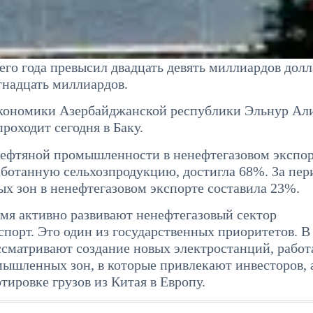
его года превысил двадцать девять миллиардов долл
тнадцать миллиардов.
экономики Азербайджанской республики Эльнур Али
оходит сегодня в Баку.
нефтяной промышленности в ненефтегазовом экспо
аботанную сельхозпродукцию, достигла 68%. За пер
ых зон в ненефтегазовом экспорте составила 23%.
мя активно развивают ненефтегазовый сектор
орт. Это один из государственных приоритетов. В
ассматривают создание новых электростанций, раб
мышленных зон, в которые привлекают инвесторов, 
ировке грузов из Китая в Европу.