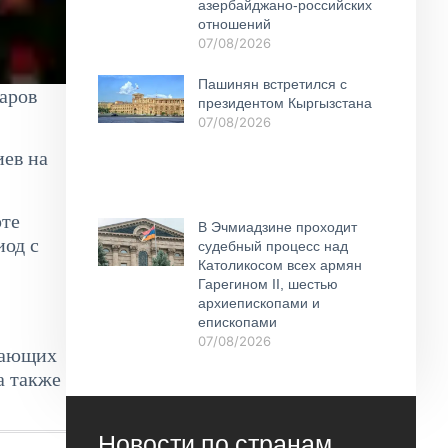
азербайджано-российских
отношений
07/08/2026
Пашинян встретился с
аров
президентом Кыргызстана
07/08/2026
ев на
рте
В Эчмиадзине проходит
иод с
судебный процесс над
Католикосом всех армян
Гарегином II, шестью
архиепископами и
епископами
07/08/2026
отающих
а также
Новости по странам