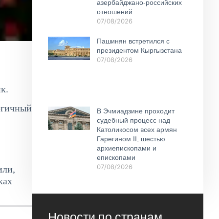
азербайджано-российских
отношений
07/08/2026
Пашинян встретился с
президентом Кыргызстана
07/08/2026
к.
огичный
В Эчмиадзине проходит
судебный процесс над
Католикосом всех армян
Гарегином II, шестью
архиепископами и
епископами
07/08/2026
или,
ках
Новости по странам