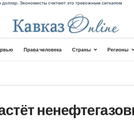
а доллар. Экономисты считают это тревожным сигналом
ервью
Права человека
Страны
Регионы
астёт ненефтегазо