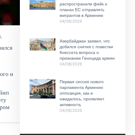
распространили фейк о
планах ЕС отправлять
мигрантов в Армению
04/08/2026
.
Азербайджан заявил, что
добился снятия с повестки
оялся
Кнессета вопроса о
признании Геноцида армян
04/08/2026
ого и
Первая сессия нового
парламента Армении:
айип
оппозиция, как и
рту
ожидалось, проявляет
активность
ером
04/08/2026