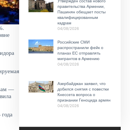
Утвержден состав нового
правительства Армении,
Пашинян обещает посты
квалифицированным
кадрам
%.
04/08/2026
овне
Российские СМИ
распространили фейк о
ридора
планах ЕС отправлять
мигрантов в Армению
04/08/2026
зируемая
Азербайджан заявил, что
арам —
добился снятия с повестки
Кнессета вопроса о
авила
признании Геноцида армян
04/08/2026
 года