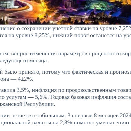
ение о сохранении учетной ставки на уровне 7,25
ся на уровне 8,25%, нижний порог останется на ур
ом, вопрос изменения параметров процентного ко
следующего месяца.
й было принято, потому что фактическая и прогно
азона — 4±2%.
ставила 3,5%, инфляция по продовольственным тов
о услугам — 5,6%. Годовая базовая инфляция сост
джанской Республики.
и остается стабильным. За первые 8 месяцев 2024
ациональной валюты на 2,8% помогло уменьшению