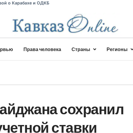
вой о Карабахе и ОДКБ
ервью
Права человека
Страны
Регионы
байджана сохранил
учетной ставки