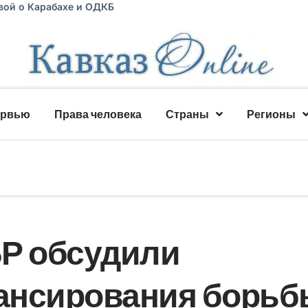
вой о Карабахе и ОДКБ
ервью
Права человека
Страны
Регионы
БР обсудили
ансирования борьб