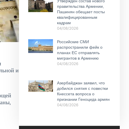
Утвержден состав нового
правительства Армении,
Пашинян обещает посты
квалифицированным
кадрам
04/08/2026
Российские СМИ
распространили фейк о
планах ЕС отправлять
мигрантов в Армению
и
04/08/2026
льной и
Азербайджан заявил, что
добился снятия с повестки
Кнессета вопроса о
ающей
признании Геноцида армян
раны,
04/08/2026