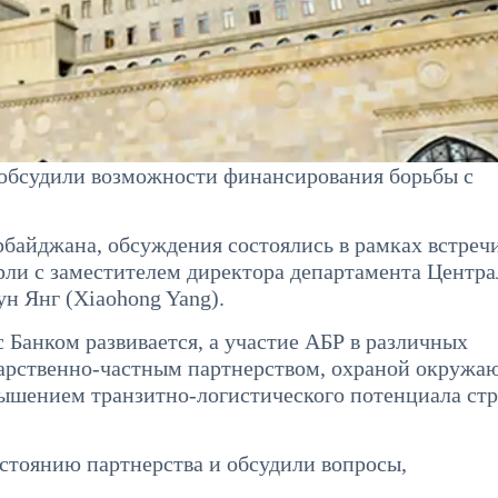
 обсудили возможности финансирования борьбы с
байджана, обсуждения состоялись в рамках встреч
ли с заместителем директора департамента Центра
н Янг (Xiaohong Yang).
с Банком развивается, а участие АБР в различных
дарственно-частным партнерством, охраной окруж
вышением транзитно-логистического потенциала ст
тоянию партнерства и обсудили вопросы,