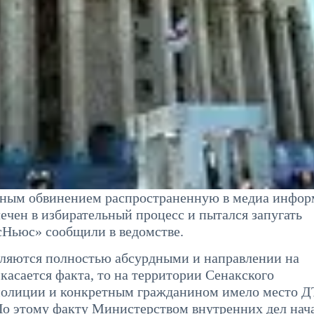
дным обвинением распространенную в медиа инфо
ечен в избирательный процесс и пытался запугать
сНьюс» сообщили в ведомстве.
вляются полностью абсурдными и направлении на
касается факта, то на территории Сенакского
полиции и конкретным гражданином имело место Д
По этому факту Министерством внутренних дел нач