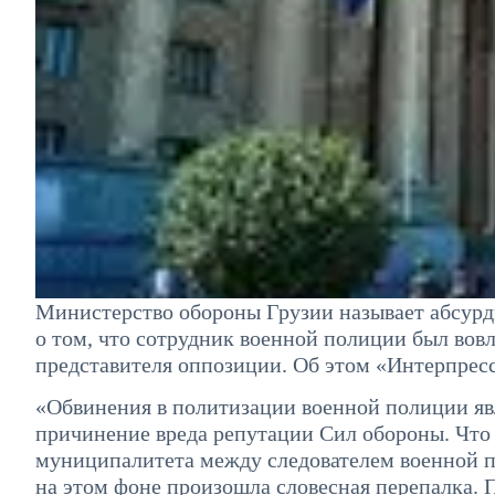
Министерство обороны Грузии называет абсур
о том, что сотрудник военной полиции был вовл
представителя оппозиции. Об этом «Интерпрес
«Обвинения в политизации военной полиции я
причинение вреда репутации Сил обороны. Что 
муниципалитета между следователем военной 
на этом фоне произошла словесная перепалка. 