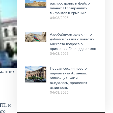
распространили фейк о
планах ЕС отправлять
мигрантов в Армению
04/08/2026
Азербайджан заявил, что
добился снятия с повестки
Кнессета вопроса о
признании Геноцида армян
04/08/2026
Первая сессия нового
рмацию
парламента Армении:
оппозиция, как и
ожидалось, проявляет
активность
04/08/2026
ТП, и
ато