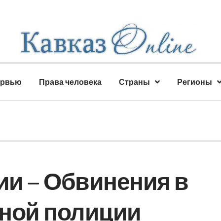
ервью
Права человека
Страны
Регионы
и – Обвинения в
ной полиции