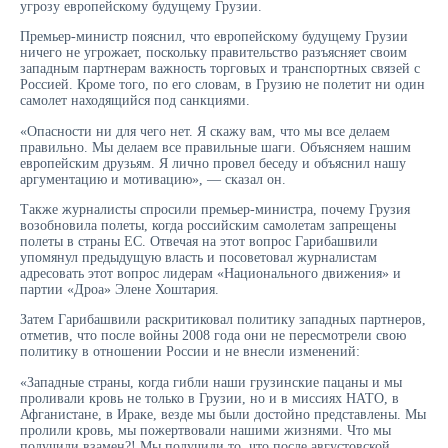
угрозу европейскому будущему Грузии.
Премьер-министр пояснил, что европейскому будущему Грузии
ничего не угрожает, поскольку правительство разъясняет своим
западным партнерам важность торговых и транспортных связей с
Россией. Кроме того, по его словам, в Грузию не полетит ни один
самолет находящийся под санкциями.
«Опасности ни для чего нет. Я скажу вам, что мы все делаем
правильно. Мы делаем все правильные шаги. Объясняем нашим
европейским друзьям. Я лично провел беседу и объяснил нашу
аргументацию и мотивацию», — сказал он.
Также журналисты спросили премьер-министра, почему Грузия
возобновила полеты, когда российским самолетам запрещены
полеты в страны ЕС. Отвечая на этот вопрос Гарибашвили
упомянул предыдущую власть и посоветовал журналистам
адресовать этот вопрос лидерам «Национального движения» и
партии «Дроа» Элене Хоштария.
Затем Гарибашвили раскритиковал политику западных партнеров,
отметив, что после войны 2008 года они не пересмотрели свою
политику в отношении России и не внесли изменений:
«Западные страны, когда гибли наши грузинские пацаны и мы
проливали кровь не только в Грузии, но и в миссиях НАТО, в
Афганистане, в Ираке, везде мы были достойно представлены. Мы
пролили кровь, мы пожертвовали нашими жизнями. Что мы
получили взамен?! Мы получили то, что после августовской