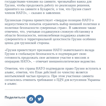
государствами-членами на саммите, чрезвычайно важна для
Грузии, чтобы продолжить работу по реализации решения,
принятого на саммите в Бухаресте, о том, что Грузия станет
членом НАТО», – сказано в заявлении.
Грузинская сторона приветствует «твердую позицию НАТО о
недопустимости попыток ограничить выбор внешней политики и
политики безопасности суверенных стран». В заявлении также
отмечено, что, учитывая создавшуюся сложную обстановку в
области безопасности, непоколебимая поддержка альянсом
суверенитета и территориальной целостности Грузии особенно
ценна для грузинской стороны.
«Грузия приветствует признание НАТО значительного вклада
Грузии в глобальную безопасность и подтверждает свою
готовность продолжать свое активное участие в миссиях и
операциях НАТО», – отмечает внешнеполитическое ведомство.
Отметим, что страны НАТО подтвердили право Грузии вступить в
альянс, отметив, что План действий по членству является
неотъемлемой частью процесса. При этом участники саммита
согласились отменить требование о ПДЧ для вступления Украины
в альянс.
Поделиться :