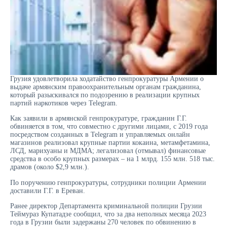
Грузия удовлетворила ходатайство генпрокуратуры Армении о
выдаче армянским правоохранительным органам гражданина,
который разыскивался по подозрению в реализации крупных
партий наркотиков через Telegram.
Как заявили в армянской генпрокуратуре, гражданин Г.Г.
обвиняется в том, что совместно с другими лицами, с 2019 года
посредством созданных в Telegram и управляемых онлайн
магазинов реализовал крупные партии кокаина, метамфетамина,
ЛСД, марихуаны и МДМА; легализовал (отмывал) финансовые
средства в особо крупных размерах – на 1 млрд. 155 млн. 518 тыс.
драмов (около $2,9 млн.).
По поручению генпрокуратуры, сотрудники полиции Армении
доставили Г.Г. в Ереван.
Ранее директор Департамента криминальной полиции Грузии
Теймураз Купатадзе сообщил, что за два неполных месяца 2023
года в Грузии были задержаны 270 человек по обвинению в