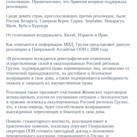
голосовании. Примечательно, что Армения впервые поддержала
резолюцию.
Среди девяти стран, проголосовавших против резолюции, были:
Россия, Беларусь, Северная Корея, Сирия, Зимбабве, Никарагуа,
Мали, Куба и Бурунди.
От голосования воздержались, Китай, Израиль и Иран.
Как отмечается в информации МИД, Грузия представляют данную
резолюцию в Генеральной Ассамблее ООН с 2008 года.
«В резолюции осуждаются демографические изменения,
осуществленные силой в оккупированных Россией регионах
Грузии, подтверждается право перемещенных лиц, независимо от
этнической принадлежности, на достойное и безопасное
возвращение в свои дома, а также подчеркивается необходимость
уважать и защищать их имущественные права.
Резолюция также призывает участников Женевских переговоров
активизировать усилия по улучшению ситуации с безопасностью
и правами человека в оккупированных Россией регионах Грузии,
что, в свою очередь, будет способствовать возвращению
вынужденных переселенцев и беженцев в свои дома.
Помимо гуманитарного контекста, резолюция имеет и
практическое значение, поскольку поручает Генеральному
секретарю ООН готовить ежегодный доклад о положении
перемещенного населения, проживающего в Грузии, и