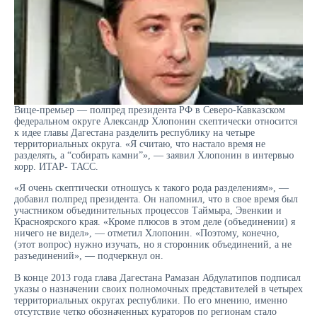
Вице-премьер — полпред президента РФ в Северо-Кавказском
федеральном округе Александр Хлопонин скептически относится
к идее главы Дагестана разделить республику на четыре
территориальных округа. «Я считаю, что настало время не
разделять, а “собирать камни”», — заявил Хлопонин в интервью
корр. ИТАР- ТАСС.
«Я очень скептически отношусь к такого рода разделениям», —
добавил полпред президента. Он напомнил, что в свое время был
участником объединительных процессов Таймыра, Эвенкии и
Красноярского края. «Кроме плюсов в этом деле (объединении) я
ничего не видел», — отметил Хлопонин. «Поэтому, конечно,
(этот вопрос) нужно изучать, но я сторонник объединений, а не
разъединений», — подчеркнул он.
В конце 2013 года глава Дагестана Рамазан Абдулатипов подписал
указы о назначении своих полномочных представителей в четырех
территориальных округах республики. По его мнению, именно
отсутствие четко обозначенных кураторов по регионам стало