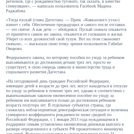
регионов, где с рождаемостью туговато, так сказать, в качестве
стимуляции», — написала пользователь Facebook Мадина
Раджабова.
«Тогда пускай (глава Дагестана. — Прим. «Кавказского узла»)
начнет с себя. Обеспечение предыдущих и самого после отставки
— это святое. А как дети — обойдемся. Пускай сначала откажется
от принятого самим же закона, откажется от госмашин и жилья.
Уберет со всех должностей свой тухум. Вот на этом сэкономит
сначала», — высказала свою точку зрения пользователь Габибат
Омарова.
Федерального закона, по которому пособия по уходу за ребенком
выплачиваются до достижения детьми трех лет, просто не
существует, в свою очередь заявили в министерстве труда и
социального развития Дагестана.
«На сегодняшний день граждане Российской Федерации,
имеющие детей в возрасте до трех лет, могут находиться в отпуске
по уходу за ребенком в течение трех лет, однако в соответствии с
вышеназванным законом ежемесячное пособие по уходу за
ребенком им выплачивается только до достижения ребенком
возраста полутора лет. В отдельных субъектах страны, где
сложилась неблагоприятная демографическая ситуация и величина
суммарного коэффициента рождаемости ниже средней по
Российской Федерации, с 1 января 2013 года нуждающимся в
поддержке семьям установлена ежемесячная денежная выплата в
размере определенного в субъекте РФ прожиточного минимума
для детей. Выплата назначается в случае рождения после 31