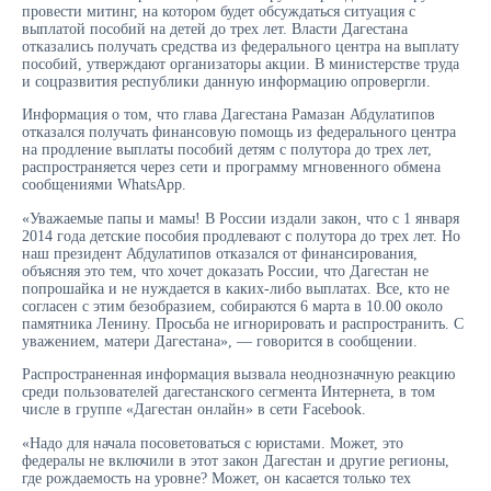
провести митинг, на котором будет обсуждаться ситуация с
выплатой пособий на детей до трех лет. Власти Дагестана
отказались получать средства из федерального центра на выплату
пособий, утверждают организаторы акции. В министерстве труда
и соцразвития республики данную информацию опровергли.
Информация о том, что глава Дагестана Рамазан Абдулатипов
отказался получать финансовую помощь из федерального центра
на продление выплаты пособий детям с полутора до трех лет,
распространяется через сети и программу мгновенного обмена
сообщениями WhatsApp.
«Уважаемые папы и мамы! В России издали закон, что с 1 января
2014 года детские пособия продлевают с полутора до трех лет. Но
наш президент Абдулатипов отказался от финансирования,
объясняя это тем, что хочет доказать России, что Дагестан не
попрошайка и не нуждается в каких-либо выплатах. Все, кто не
согласен с этим безобразием, собираются 6 марта в 10.00 около
памятника Ленину. Просьба не игнорировать и распространить. С
уважением, матери Дагестана», — говорится в сообщении.
Распространенная информация вызвала неоднозначную реакцию
среди пользователей дагестанского сегмента Интернета, в том
числе в группе «Дагестан онлайн» в сети Facebook.
«Надо для начала посоветоваться с юристами. Может, это
федералы не включили в этот закон Дагестан и другие регионы,
где рождаемость на уровне? Может, он касается только тех