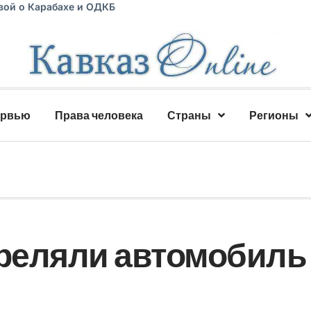
вой о Карабахе и ОДКБ
ервью
Права человека
Страны
Регионы
треляли автомобиль