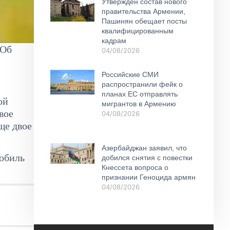
Утвержден состав нового
правительства Армении,
Пашинян обещает посты
квалифицированным
кадрам
 Об
04/08/2026
Российские СМИ
распространили фейк о
планах ЕС отправлять
ой
мигрантов в Армению
вое
04/08/2026
ще двое
Азербайджан заявил, что
мобиль
добился снятия с повестки
Кнессета вопроса о
признании Геноцида армян
04/08/2026