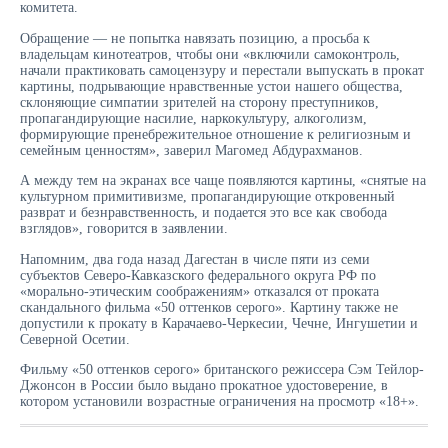
комитета.
Обращение — не попытка навязать позицию, а просьба к
владельцам кинотеатров, чтобы они «включили самоконтроль,
начали практиковать самоцензуру и перестали выпускать в прокат
картины, подрывающие нравственные устои нашего общества,
склоняющие симпатии зрителей на сторону преступников,
пропагандирующие насилие, наркокультуру, алкоголизм,
формирующие пренебрежительное отношение к религиозным и
семейным ценностям», заверил Магомед Абдурахманов.
А между тем на экранах все чаще появляются картины, «снятые на
культурном примитивизме, пропагандирующие откровенный
разврат и безнравственность, и подается это все как свобода
взглядов», говорится в заявлении.
Напомним, два года назад Дагестан в числе пяти из семи
субъектов Северо-Кавказского федерального округа РФ по
«морально-этическим соображениям» отказался от проката
скандального фильма «50 оттенков серого». Картину также не
допустили к прокату в Карачаево-Черкесии, Чечне, Ингушетии и
Северной Осетии.
Фильму «50 оттенков серого» британского режиссера Сэм Тейлор-
Джонсон в России было выдано прокатное удостоверение, в
котором установили возрастные ограничения на просмотр «18+».