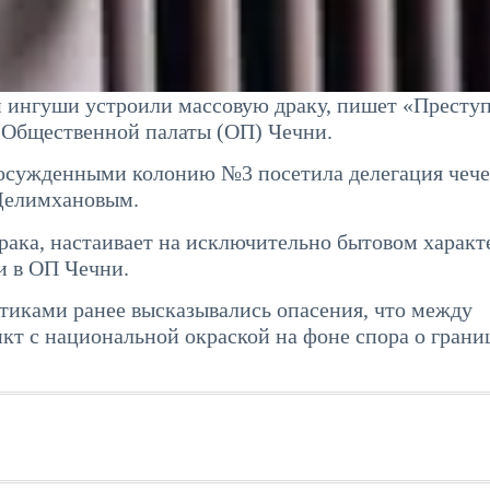
 ингуши устроили массовую драку, пишет «Престу
а Общественной палаты (ОП) Чечни.
осужденными колонию №3 посетила делегация чеч
 Делимхановым.
драка, настаивает на исключительно бытовом характ
и в ОП Чечни.
тиками ранее высказывались опасения, что между
т с национальной окраской на фоне спора о грани