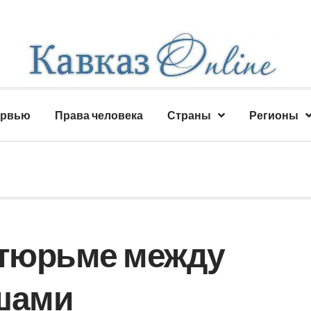
ервью
Права человека
Страны
Регионы
 тюрьме между
ушами