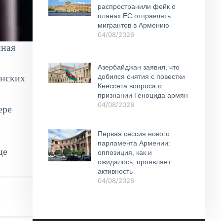
распространили фейк о
планах ЕС отправлять
мигрантов в Армению
04/08/2026
пная
Азербайджан заявил, что
добился снятия с повестки
енских
Кнессета вопроса о
признании Геноцида армян
04/08/2026
ере
Первая сессия нового
парламента Армении:
це
оппозиция, как и
ожидалось, проявляет
активность
04/08/2026