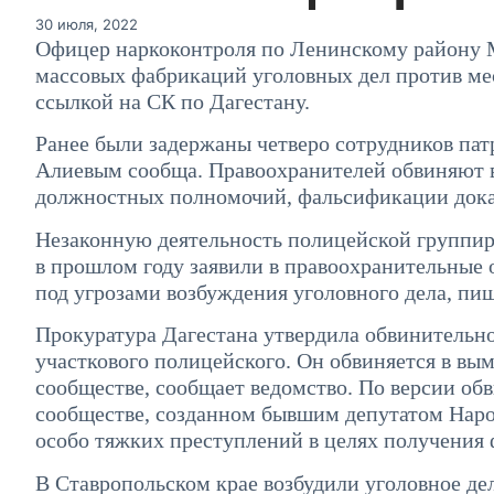
30 июля, 2022
Офицер наркоконтроля по Ленинскому району М
массовых фабрикаций уголовных дел против ме
ссылкой на СК по Дагестану.
Ранее были задержаны четверо сотрудников пат
Алиевым сообща. Правоохранителей обвиняют в
должностных полномочий, фальсификации доказ
Незаконную деятельность полицейской группиро
в прошлом году заявили в правоохранительные о
под угрозами возбуждения уголовного дела, пи
Прокуратура Дагестана утвердила обвинительн
участкового полицейского. Он обвиняется в вым
сообществе, сообщает ведомство. По версии обв
сообществе, созданном бывшим депутатом Наро
особо тяжких преступлений в целях получения
В Ставропольском крае возбудили уголовное де