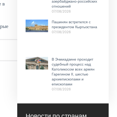
азербайджано-российских
 в
отношений
07/08/2026
Пашинян встретился с
орые
президентом Кыргызстана
07/08/2026
В Эчмиадзине проходит
судебный процесс над
Католикосом всех армян
Гарегином II, шестью
архиепископами и
епископами
07/08/2026
Новости по странам