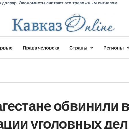
а доллар. Экономисты считают это тревожным сигналом
ервью
Права человека
Страны
Регионы
агестане обвинили 
ации уголовных дел