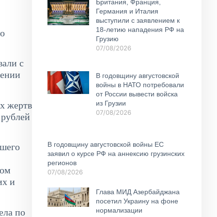
Британия, Франция,
Германия и Италия
выступили с заявлением к
18-летию нападения РФ на
со
Грузию
07/08/2026
вали с
шении
В годовщину августовской
войны в НАТО потребовали
от России вывести войска
из Грузии
ых жертв
07/08/2026
 рублей
В годовщину августовской войны ЕС
вшего
заявил о курсе РФ на аннексию грузинских
регионов
ном
07/08/2026
их и
Глава МИД Азербайджана
посетил Украину на фоне
нормализации
ела по