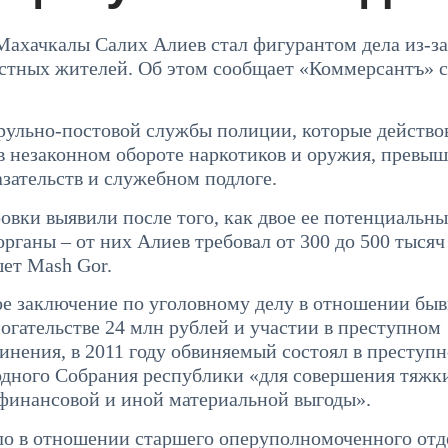
ахачкалы Салих Алиев стал фигурантом дела из-за
стных жителей. Об этом сообщает «Коммерсантъ» 
рульно-постовой службы полиции, которые действо
 незаконном обороте наркотиков и оружия, превы
ательств и служебном подлоге.
вки выявили после того, как двое ее потенциальн
рганы – от них Алиев требовал от 300 до 500 тысяч
шет Mash Gor.
ое заключение по уголовному делу в отношении бы
огательстве 24 млн рублей и участии в преступном
инения, в 2011 году обвиняемый состоял в преступ
дного Собрания республики «для совершения тяжк
 финансовой и иной материальной выгоды».
ло в отношении старшего оперуполномоченного отд