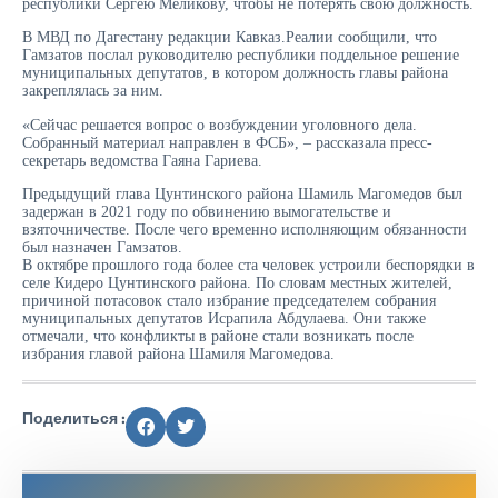
республики Сергею Меликову, чтобы не потерять свою должность.
В МВД по Дагестану редакции Кавказ.Реалии сообщили, что
Гамзатов послал руководителю республики поддельное решение
муниципальных депутатов, в котором должность главы района
закреплялась за ним.
«Сейчас решается вопрос о возбуждении уголовного дела.
Собранный материал направлен в ФСБ», – рассказала пресс-
секретарь ведомства Гаяна Гариева.
Предыдущий глава Цунтинского района Шамиль Магомедов был
задержан в 2021 году по обвинению вымогательстве и
взяточничестве. После чего временно исполняющим обязанности
был назначен Гамзатов.
В октябре прошлого года более ста человек устроили беспорядки в
селе Кидеро Цунтинского района. По словам местных жителей,
причиной потасовок стало избрание председателем собрания
муниципальных депутатов Исрапила Абдулаева. Они также
отмечали, что конфликты в районе стали возникать после
избрания главой района Шамиля Магомедова.
Поделиться :