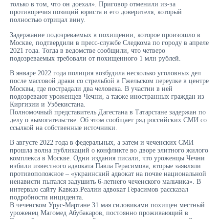
только в том, что он доехал». Приговор отменили из-за
противоречия позиций юриста и его доверителя, который
полностью отрицал вину.
Задержание подозреваемых в похищении, которое произошло в
Москве, подтвердили в пресс-службе Следкома по городу в апреле
2021 года. Тогда в ведомстве сообщили, что четверо
подозреваемых требовали от похищенного 1 млн рублей.
В январе 2022 года полиция возбудила несколько уголовных дел
после массовой драки со стрельбой в Гжельском переулке в центре
Москвы, где пострадали два человека. В участии в ней
подозревают уроженцев Чечни, а также иностранных граждан из
Киргизии и Узбекистана.
Полномочный представитель Дагестана в Татарстане задержан по
делу о вымогательстве. Об этом сообщает ряд российских СМИ со
ссылкой на собственные источники.
В августе 2022 года в федеральных, а затем и чеченских СМИ
прошла волна публикаций о конфликте во дворе элитного жилого
комплекса в Москве. Одни издания писали, что уроженцы Чечни
избили известного адвоката Павла Герасимова, вторые заявляли
противоположное – «украинский адвокат на почве национальной
ненависти пытался задушить 6-летнего чеченского мальчика». В
интервью сайту Кавказ.Реалии адвокат Герасимов рассказал
подробности инцидента.
В чеченском Урус-Мартане 31 мая силовиками похищен местный
уроженец Магомед Абубакаров, постоянно проживающий в