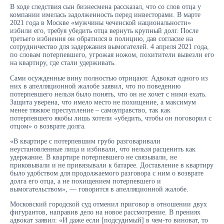
В ходе следствия сын бизнесмена рассказал, что со слов отца у
компании имелась задолженность перед инвесторами. В марте
2021 года в Москве «мужчины чеченской национальности»
избили его, требуя убедить отца вернуть крупный долг. После
третьего избиения он обратился в полицию, дав согласие на
сотрудничество для задержания вымогателей. 4 апреля 2021 года,
по словам потерпевшего, угрожая ножом, похитители вывезли его
на квартиру, где стали удерживать.
Сами осужденные вину полностью отрицают. Адвокат одного из
них в апелляционной жалобе заявил, что по поведению
потерпевшего нельзя было понять, что он не хочет с ними ехать.
Защита уверена, что имело место не похищение, а максимум
менее тяжкое преступление – самоуправство, так как
потерпевшего якобы лишь хотели «убедить, чтобы он поговорил с
отцом» о возврате долга.
«В квартире с потерпевшим грубо разговаривали
неустановленные лица и избивали, что нельзя расценить как
удержание. В квартире потерпевшего не связывали, не
приковывали и не привязывали к батарее. Доставление в квартиру
было удобством для продолжаемого разговора с ним о возврате
долга его отца, а не похищением потерпевшего и
вымогательством», — говорится в апелляционной жалобе.
Московский городской суд отменил приговор в отношении двух
фигурантов, направив дело на новое рассмотрение. В прениях
адвокат заявил: «И даже если [подсудимый] в чем-то виноват, то