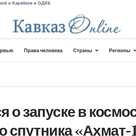
вой о Карабахе и ОДКБ
ервью
Права человека
Страны
Регионы
 о запуске в космо
о спутника «Ахмат-