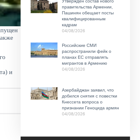
Утвержден состав нового
правительства Армении,
Пашинян обещает посты
квалифицированным
кадрам
запущен
04/08/2026
также
Российские СМИ
распространили фейк о
го
планах ЕС отправлять
мигрантов в Армению
04/08/2026
та) и
Азербайджан заявил, что
добился снятия с повестки
Кнессета вопроса о
признании Геноцида армян
04/08/2026