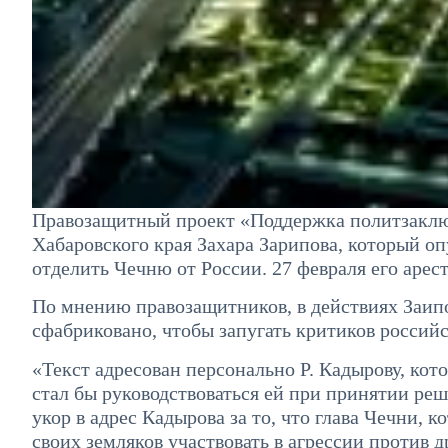
Правозащитный проект «Поддержка политзакл
Хабаровского края Захара Зарипова, который о
отделить Чечню от России. 27 февраля его аре
По мнению правозащитников, в действиях Заипов
сфабриковано, чтобы запугать критиков российс
«Текст адресован персонально Р. Кадырову, кот
стал бы руководствоваться ей при принятии реше
укор в адрес Кадырова за то, что глава Чечни, 
своих земляков участвовать в агрессии против 