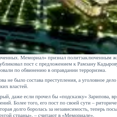
юченных. Мемориал» признал политзаключенным ж
публиковал пост с предложением к Рамзану Кадыров
стовали по обвинению в оправдании терроризма.
а не было состава преступления, а уголовное дело
ких властей.
орый, даже если прочел бы «подсказку» Зарипова, вр
ний. Более того, его пост по своей сути – риторич
которая долго боролась за независимость, теперь пос
другой страны», – считают в «Мемориале».