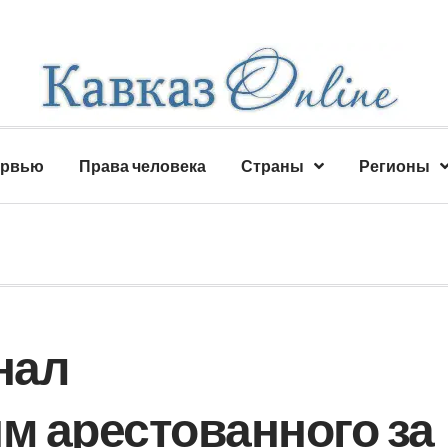
ервью
Права человека
Страны
Регионы
нал
 арестованного за