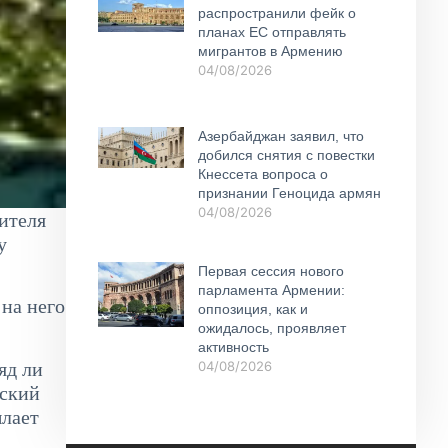
распространили фейк о
планах ЕС отправлять
мигрантов в Армению
04/08/2026
Азербайджан заявил, что
добился снятия с повестки
Кнессета вопроса о
признании Геноцида армян
04/08/2026
ителя
у
Первая сессия нового
парламента Армении:
 на него
оппозиция, как и
ожидалось, проявляет
активность
яд ли
04/08/2026
еский
ылает