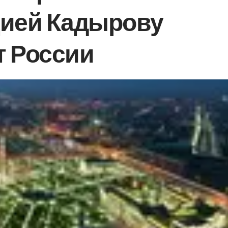
цией Кадырову
т России