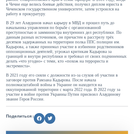
в Чечне еще велись боевые действия, получил диплом юриста в
Чеченском государственном университете, затем устроился на
работу в прокуратуру.
В 29 лет Алаудинов начал карьеру в МВД и прошел путь до
начальника управления по борьбе с организованной
преступностью и замминистра внутренних дел республики. По
данным разных источников, он причастен к расстрелу трёх
десятков задержанных на территории полка ППС полиции им.
Кадырова, а также принимал участие в избиении родственников
оппозиционных деятелей; угрожал критикам Кадырова за
границей и внутри республики и требовал от своих подчиненных
делать «что угодно» с теми, кто «похож на террориста и
экстремиста».
В 2021 году его сняли с должности из-за слухов об участии в
заговоре против Рамзана Кадырова. После начала
полномасштабной войны в Украине он находится на
оккупированной территории с марта 2022 года. В 2022 году за
участие в войне против Украины Путин присвоил Алаудинову
звание Героя России.
Поделиться :