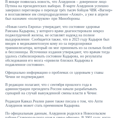
В январе появилась новость, что Алаудинов – доверенное лицо
Путина на президентских выборах. В марте Алаудинов успешно
завершил переговоры о переходе трёх тысяч бойцов ЧВК «Вагнер»
в возглавляемое им спецподразделение «Ахмат», а уже в апреле
был назначен «политруком» при Минобороны.
«Новая газета Европа» утверждает, что состояние здоровья
Рамзана Кадырова, у которого врачи диагностировали некроз
поджелудочной железы, не оставляет надежд на полное
выздоровление. Сообщается также, что в 2023 году Кадыров был
введен в медикаментозную кому из-за передозировки
транквилизатора, который он мог принимать из-за сильных болей
и бессонницы. Источники издания утверждают, что врачам тогда
удалось стабилизировать состояние Кадырова, но результаты
обследования его мозга «привели близких Кадырова в
подавленное состояние».
Официально информацию о проблемах со здоровьем у главы
Чечни не подтверждают.
В редакции полагают, что с сентября прошлого года в
администрации президента России начали разрабатывать
сценарий на случай вынужденной смены власти в Чечне.
Редакция Кавказ.Реалии ранее также писала о том, что Апти
Алаудинов может стать преемником Кадырова.
По официальным данным, Алаудинов родился в Новосельском
районе Ставропольского края в семье офицера. В 2001 году, когда