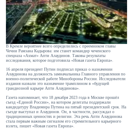
В Кремле вероятнее всего определились с преемником главы
Чечни Рамзана Кадырова: им станет командир чеченского
спецназа «Ахмат» Апти Алаудинов. Таковы результаты
исследования, которое подготовила «Новая газета Европа».
16 апреля президент Путин подписал приказ о назначении
Алаудинова на должность замначальника Главного управления по
военно-политической работе Минобороны России. Исследователи
издания назвали это назначение трамплином в «будущей
грандиозной карьере Апти Алаудинова».
Газета напоминает, что 18 декабря 2023 года в Москве прошёл
съезд «Единой России», на котором делегаты поддержали
кандидатуру Владимира Путина на пятый президентский срок. На
съезде выступал и Алаудинов. Он, в частности, рассуждал о
традиционных ценностях и религии. Эта речь Апти Алаудинова
стала первым важным сигналом его стремительного карьерного
взлета, пишет «Новая газета Европа».