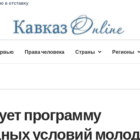
о в отставку
ервью
Права человека
Страны
Регионы
ует программу
ных условий моло