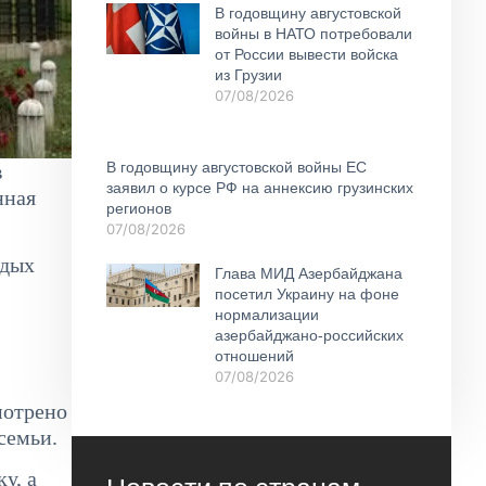
В годовщину августовской
войны в НАТО потребовали
от России вывести войска
из Грузии
07/08/2026
В годовщину августовской войны ЕС
в
заявил о курсе РФ на аннексию грузинских
нная
регионов
07/08/2026
одых
Глава МИД Азербайджана
посетил Украину на фоне
нормализации
азербайджано-российских
отношений
07/08/2026
мотрено
семьи.
у, а