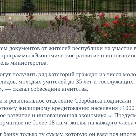
м документов от жителей республики на участие 
спрограммы «Экономическое развитие и инновацио
ель министерства.
гут получить ряд категорий граждан из числа мол
лидов, молодых учителей до 35 лет и госслужащих,
 — сказал собеседник агентства.
 и региональное отделение Сбербанка подписали
готному жилищному кредитованию населения «1000
ое развитие и инновационная экономика «. Предус
рмативе не более 18 кв.м. жилья на каждого члена 
банку только ту сумму, которую он взял под ипотек