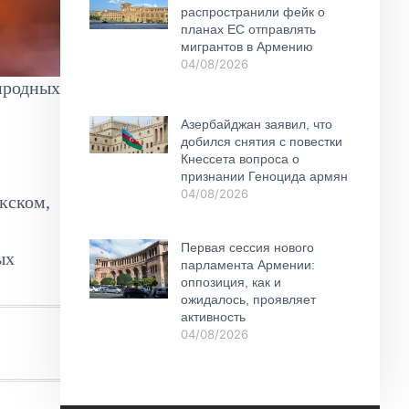
распространили фейк о
планах ЕС отправлять
мигрантов в Армению
04/08/2026
риродных
Азербайджан заявил, что
добился снятия с повестки
Кнессета вопроса о
признании Геноцида армян
04/08/2026
кском,
Первая сессия нового
ых
парламента Армении:
оппозиция, как и
ожидалось, проявляет
активность
04/08/2026