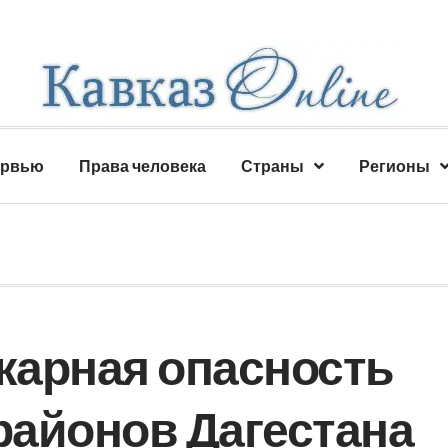
ервью
Права человека
Страны
Регионы
жарная опасность
районов Дагестана