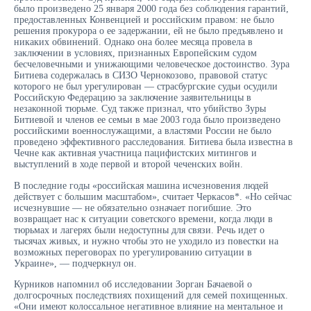
было произведено 25 января 2000 года без соблюдения гарантий,
предоставленных Конвенцией и российским правом: не было
решения прокурора о ее задержании, ей не было предъявлено и
никаких обвинений. Однако она более месяца провела в
заключении в условиях, признанных Европейским судом
бесчеловечными и унижающими человеческое достоинство. Зура
Битиева содержалась в СИЗО Чернокозово, правовой статус
которого не был урегулирован — страсбургские судьи осудили
Российскую Федерацию за заключение заявительницы в
незаконной тюрьме. Суд также признал, что убийство Зуры
Битиевой и членов ее семьи в мае 2003 года было произведено
российскими военнослужащими, а властями России не было
проведено эффективного расследования. Битиева была известна в
Чечне как активная участница пацифистских митингов и
выступлений в ходе первой и второй чеченских войн.
В последние годы «российская машина исчезновения людей
действует с большим масштабом», считает Черкасов*. «Но сейчас
исчезнувшие — не обязательно означает погибшие. Это
возвращает нас к ситуации советского времени, когда люди в
тюрьмах и лагерях были недоступны для связи. Речь идет о
тысячах живых, и нужно чтобы это не уходило из повестки на
возможных переговорах по урегулированию ситуации в
Украине», — подчеркнул он.
Курников напомнил об исследовании Зорган Бачаевой о
долгосрочных последствиях похищений для семей похищенных.
«Они имеют колоссальное негативное влияние на ментальное и