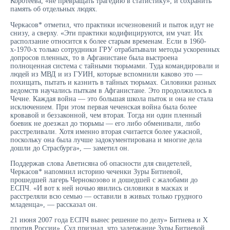
Коротеева, «не превращать трагедию в статистику», и сохранить
память об отдельных людях.
Черкасов* отметил, что практики исчезновений и пыток идут не
снизу, а сверху. «Эти практики кодифицируются, им учат. Их
расползание относится к более старым временам. Если в 1960-
х-1970-х только сотрудники ГРУ отрабатывали методы ускоренных
допросов пленных, то в Афганистане была выстроена
полноценная система с тайными тюрьмами. Туда командировали и
людей из МВД и из ГУИН, которые вспомнили каково это —
похищать, пытать и казнить в тайных тюрьмах. Силовики разных
ведомств научались пыткам в Афганистане. Это продолжилось в
Чечне. Каждая война — это большая школа пыток и она не стала
исключением. При этом первая чеченская война была более
кровавой и беззаконной, чем вторая. Тогда ни один пленный
боевик не доезжал до тюрьмы — его либо обменивали, либо
расстреливали. Хотя именно вторая считается более ужасной,
поскольку она была лучше задокументирована и многие дела
дошли до Страсбурга», — заметил он.
Поддержав слова Аветисяна об опасности для свидетелей,
Черкасов* напомнил историю чеченки Зуры Битиевой,
прошедшей лагерь Чернокозово и дошедшей с жалобами до
ЕСПЧ. «И вот к ней ночью явились силовики в масках и
расстреляли всю семью — оставили в живых только грудного
младенца», — рассказал он.
21 июня 2007 года ЕСПЧ вынес решение по делу» Битиева и Х
против России». Суд признал, что задержание Зуры Битиевой