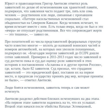
Юрист и правозащитник Григор Аветисян отметил роль
заявителей по делам об исчезновениям как хранителей памяти,
подчеркнув, что заявления часто подают три, пять или семь
человек — родственник или люди, связанные с пропавшим
социально. «Паттерн насильственных исчезновений стал
обыденностью на Северном Кавказе. Когда человек исчезает, то
время исчезает вместе с ним. Есть только вчера, когда он был и это
«вчера» не отпускает родственников. Все что сопровождает жертв
— это тишина», — заявил он.
Про похитителей из числа представителей федеральных структур
часто известно многое — вплоть до названий воинских частей и
номеров автомобилей, на которых они увозили похищенных,
подчеркнул он. «Благодаря энергии заявителей до ЕСПЧ дошли
сотни заявлений. Примерно в 2011-2013 годах число заявлений в
суд достигло пика и суд дал оценку роли заявителей в этих
историях в постановлении «Асланова и и другие против России»,
где, кстати, было 82 заявителя. Суд признал, что страдания
заявителей — это юридический факт, поставив их на первое
место, и предписав государству принять ряд мер, которые приняты
не были», — отметил Аветисян.
Люди боятся исчезновения, заявитель теперь и сам может
исчезнуть
Аветисян разделил действия близких исчезнувших на два этапа.
«На первом этапе заявители надеялись на то, что их услышат.
Второй этап начался после убийства Натальи Эстемировой,