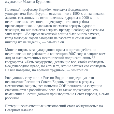
журналист Максим Курников.
Почетный профессор Биркбек-колледжа Лондонского
университета Билл Боуринг отметив, что в 1990-х он занимался
делами, связанными с исчезновением курдов,а в 2000-х — с
исчезновением чеченцев, подчеркнул, что хотя работа
правозащитников и адвокатов не смогла вернуть курдов и
чеченцев, но она помогла вскрыть правду, необходимую семьям
этих людей. «Во время чеченской войны было много случаев,
когда молодых людей забирали на рассвете и семьи больше
никогда их не видели», — отметил он.
Многие нормы международного права о противодействии
исчезновения не работают, а конвенцию 2007 года о защите всех
лиц от насильственных исчезновений подписали лишь 32
государства. «Есть государства, делающие все, чтобы соблюдать
международное право, но есть и те, кто не захочет его соблюдать.
Не все потеряно, но времена трудные», — заметил он.
Коснувшись ситуации в России Боуринг подчеркнул, что
исключение России из Совета Европы привело к разрыву
механизмов защиты, все попытки ООН повлиять на ситуацию
сталкиваются с российским вето. Он также подчеркнул, что
изменения в России должен производить не Совет Европы, а сами
россияне.
Паттерн насильственных исчезновений стала обыденностью на
Северном Кавказе