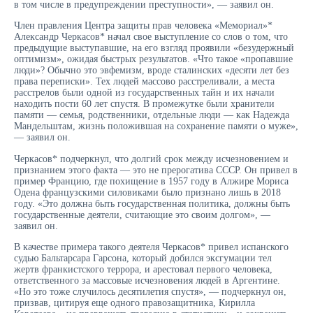
в том числе в предупреждении преступности», — заявил он.
Член правления Центра защиты прав человека «Мемориал»*
Александр Черкасов* начал свое выступление со слов о том, что
предыдущие выступавшие, на его взгляд проявили «безудержный
оптимизм», ожидая быстрых результатов. «Что такое «пропавшие
люди»? Обычно это эвфемизм, вроде сталинских «десяти лет без
права переписки». Тех людей массово расстреливали, а места
расстрелов были одной из государственных тайн и их начали
находить пости 60 лет спустя. В промежутке были хранители
памяти — семья, родственники, отдельные люди — как Надежда
Мандельштам, жизнь положившая на сохранение памяти о муже»,
— заявил он.
Черкасов* подчеркнул, что долгий срок между исчезновением и
признанием этого факта — это не прерогатива СССР. Он привел в
пример Францию, где похищение в 1957 году в Алжире Мориса
Одена французскими силовиками было признано лишь в 2018
году. «Это должна быть государственная политика, должны быть
государственные деятели, считающие это своим долгом», —
заявил он.
В качестве примера такого деятеля Черкасов* привел испанского
судью Бальтарсара Гарсона, который добился эксгумации тел
жертв франкистского террора, и арестовал первого человека,
ответственного за массовые исчезновения людей в Аргентине.
«Но это тоже случилось десятилетия спустя», — подчеркнул он,
призвав, цитируя еще одного правозащитника, Кирилла