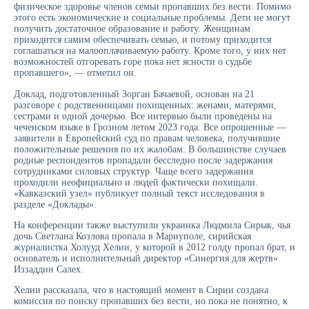
физическое здоровье членов семьи пропавших без вести. Помимо
этого есть экономические и социальные проблемы. Дети не могут
получить достаточное образование и работу. Женщинам
приходится самим обеспечивать семью, и потому приходится
соглашаться на малооплачиваемую работу. Кроме того, у них нет
возможностей отгоревать горе пока нет ясности о судьбе
пропавшего», — отметил он.
Доклад, подготовленный Зорган Бачаевой, основан на 21
разговоре с родственницами похищенных: женами, матерями,
сестрами и одной дочерью. Все интервью были проведены на
чеченском языке в Грозном летом 2023 года. Все опрошенные —
заявители в Европейский суд по правам человека, получившие
положительные решения по их жалобам. В большинстве случаев
родные респондентов пропадали бесследно после задержания
сотрудниками силовых структур. Чаще всего задержания
проходили неофициально и людей фактически похищали.
«Кавказский узел» публикует полный текст исследования в
разделе «Доклады».
На конференции также выступили украинка Людмила Сирык, чья
дочь Светлана Козлова пропала в Мариуполе, сирийская
журналистка Холууд Хелии, у которой в 2012 голду пропал брат, и
основатель и исполнительный директор «Синергия для жертв»
Иззаддин Салех.
Хелии рассказала, что в настоящий момент в Сирии создана
комиссия по поиску пропавших без вести, но пока не понятно, к