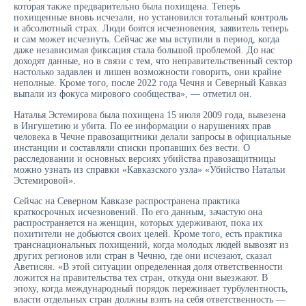
которая также предварительно была похищена. Теперь
похищенные вновь исчезали, но установился тотальный контроль
и абсолютный страх. Люди боятся исчезновения, заявитель теперь
и сам может исчезнуть. Сейчас же мы вступили в период, когда
даже независимая фиксация стала большой проблемой. До нас
доходят данные, но в связи с тем, что неправительственный сектор
настолько задавлен и лишен возможности говорить, они крайне
неполные. Кроме того, после 2022 года Чечня и Северный Кавказ
выпали из фокуса мирового сообщества», — отметил он.
Наталья Эстемирова была похищена 15 июля 2009 года, вывезена
в Ингушетию и убита. По ее информации о нарушениях прав
человека в Чечне правозащитники делали запросы в официальные
инстанции и составляли списки пропавших без вести. О
расследовании и основных версиях убийства правозащитницы
можно узнать из справки «Кавказского узла» «Убийство Натальи
Эстемировой».
Сейчас на Северном Кавказе распространена практика
краткосрочных исчезновений. По его данным, зачастую она
распространяется на женщин, которых удерживают, пока их
похитители не добьются своих целей. Кроме того, есть практика
транснациональных похищений, когда молодых людей вывозят из
других регионов или стран в Чечню, где они исчезают, сказал
Аветисян. «В этой ситуации определенная доля ответственности
ложится на правительства тех стран, откуда они выезжают. В
эпоху, когда международный порядок переживает турбулентность,
власти отдельных стран должны взять на себя ответственность —