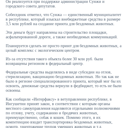
Он реализуется при поддержке администрации Сунжи и
городского совета депутатов.
Собеседник отметил, что Сунжа — единственный муниципалитет
в республике, который изыскал внебюджетные средства в размере
3,5 млн рублей на создание приюта для бездомных животных.
Эти деньги будут направлены на строительство площадки,
асфальтированной дороги, а также необходимых коммуникаций.
Планируется сделать не просто приют для бездомных животных, а
целый комплекс с экологическим центром.
Из-за отсутствия такого объекта более 30 млн руб. были
возвращены регионом в федеральный центр.
Федеральные средства выделялись в виде субсидии на отлов,
стерилизацию, вакцинацию бездомных животных. Но так как не
было в регионе специализированного приюта, который мог бы их
освоить, денежные средства вернули в федбюджет, то есть не были
освоены.
Как сообщили «Интерфаксу» в ветуправлении республике, в
Ингушетии принят закон, в соответствии с которым органы
местного самоуправления наделяются отдельными полномочиями
по отлову, учету, содержанию и бродячих животных,
преимущественно, собак и кошек. Помимо этого, в их
компетенцию входит транспортировка бездомных животных,
осмотр, уничтожение трупов умерших животных и т.д.