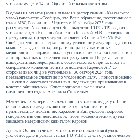
уголовному делу 14-ти. Однако ей отказывают в этом.
В одном из ответов (копия имеется в распоряжении «Кавказского
узла») говорится: «Сообщаю, что Ваше обращение, поступившее в
отдел МВД России по г. Черкесску 10 сентября 2025 года…
рассмотрено. Уголовное дело №… выделено 10.09.2019 года из
уголовного дела №… по обвинению Караевой М.В. в совершении
преступления, предусмотренного частью 3 статьи 159 УК РФ.
Сообщаю, что по вышеуказанному уголовному делу проведен весь
комплекс следственных, оперативно-разыскных и иных
мероприятий, направленных на установление всех обстоятельств и
лиц, причастных к совершению преступления. По результатам
вышеуказанных мероприятий, обстоятельства о причастности к
совершению мошенничества в отношении Каровой А.Р. со
стороны иных лиц не установлены. 30 октября 2024 года
предварительное следствие по уголовному делу… приостановлено
… в связи с неустановлением лиц, подлежащих привлечению в
качестве обвиняемых». Ответ подписан начальником
следственного отдела Арсением Смакуевым.
Между тем, в материалах следствия по уголовному делу о 14-ти
обвиняемых по делу о мошенничестве, в частности, в
признательных показаниях Караевой и Каппушевой подробно
говорится, как они действовали, чтобы мошенническим путем
завладеть материнским капиталом Каровой.
Адвокат Охтовой считает, что есть все основания возбудить
уголовное дело в рамках статьи 140 УПК в связи с установлением