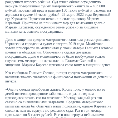
рождением второго ребенка. Суд также обязал осужденную
вернуть потерпевшей сумму материнского капитала – 403 000
рублей, моральный вред в размере 150 тысяч рублей и расходы на
адвоката в сумме 35 тысяч рублей. 29 марта 2022 года Верховный
суд Карачаево-Черкессии оставил в силе приговор Мариям
Караевой. Приставы не принимают мер для взыскания долга с
Марьям Караевой, осужденной ранее условно за хищение
маткапитала, заявила пострадавшая.
Дело о хищении средств материнского капитала рассматривалось
Черкесским городским судом с августа 2019 года. Мамбетова
хотела приобрести на маткапитал у своей матери Галимат Охтовой
комнату в общежитии. Оформление сделки доверила
посредникам. Дело о мошенничестве было возбуждено только
спустя семь месяцев после заявления Галимат Охтовой о
хищении. Мариям Караева признала свою вину в хищении денег.
Как сообщила Галимат Охтова, потеря средств материнского
капитала тяжело сказалась на финансовом положении ее дочери и
внуков.
«Она не смогла приобрести жилье. Кроме того, у одного из ее
детей имеется врожденное заболевание и раз в год нам
приходится возить его на лечение в Москву, каждый раз это
связано со значительными затратами. Средства материнского
капитала могли бы облегчить наше положение, однако Караева не
спешить нам их вернуть по решению суда. Раз в три месяца
присылает по 5 тысяч рублей. Всего она вернула небольшими