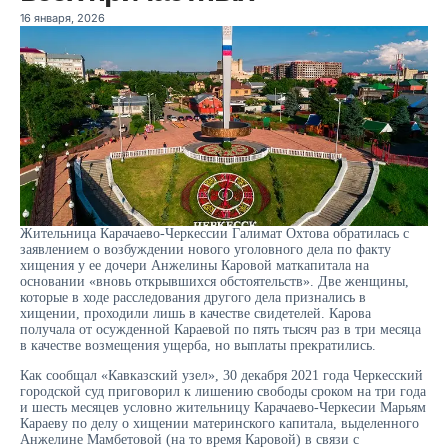
16 января, 2026
Жительница Карачаево-Черкессии Галимат Охтова обратилась с
заявлением о возбуждении нового уголовного дела по факту
хищения у ее дочери Анжелины Каровой маткапитала на
основании «вновь открывшихся обстоятельств». Две женщины,
которые в ходе расследования другого дела признались в
хищении, проходили лишь в качестве свидетелей. Карова
получала от осужденной Караевой по пять тысяч раз в три месяца
в качестве возмещения ущерба, но выплаты прекратились.
Как сообщал «Кавказский узел», 30 декабря 2021 года Черкесский
городской суд приговорил к лишению свободы сроком на три года
и шесть месяцев условно жительницу Карачаево-Черкесии Марьям
Караеву по делу о хищении материнского капитала, выделенного
Анжелине Мамбетовой (на то время Каровой) в связи с