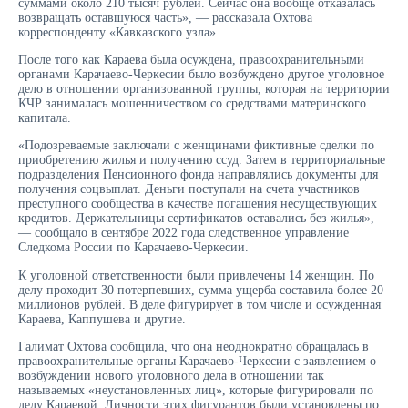
суммами около 210 тысяч рублей. Сейчас она вообще отказалась
возвращать оставшуюся часть», — рассказала Охтова
корреспонденту «Кавказского узла».
После того как Караева была осуждена, правоохранительными
органами Карачаево-Черкесии было возбуждено другое уголовное
дело в отношении организованной группы, которая на территории
КЧР занималась мошенничеством со средствами материнского
капитала.
«Подозреваемые заключали с женщинами фиктивные сделки по
приобретению жилья и получению ссуд. Затем в территориальные
подразделения Пенсионного фонда направлялись документы для
получения соцвыплат. Деньги поступали на счета участников
преступного сообщества в качестве погашения несуществующих
кредитов. Держательницы сертификатов оставались без жилья»,
— сообщало в сентябре 2022 года следственное управление
Следкома России по Карачаево-Черкесии.
К уголовной ответственности были привлечены 14 женщин. По
делу проходит 30 потерпевших, сумма ущерба составила более 20
миллионов рублей. В деле фигурирует в том числе и осужденная
Караева, Каппушева и другие.
Галимат Охтова сообщила, что она неоднократно обращалась в
правоохранительные органы Карачаево-Черкесии с заявлением о
возбуждении нового уголовного дела в отношении так
называемых «неустановленных лиц», которые фигурировали по
делу Караевой. Личности этих фигурантов были установлены по